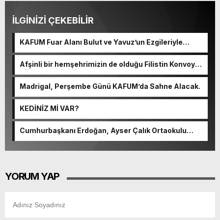
İLGİNİZİ ÇEKEBİLİR
KAFUM Fuar Alanı Bulut ve Yavuz’un Ezgileriyle
Şenlendi.
Afşinli bir hemşehrimizin de olduğu Filistin Konvoyu,
güçlenerek ilerliyor.
Madrigal, Perşembe Günü KAFUM’da Sahne Alacak.
KEDİNİZ Mİ VAR?
Cumhurbaşkanı Erdoğan, Ayser Çalık Ortaokulu
Şehitlerinin Aileleriyle Bir Araya Geldi.
YORUM YAP