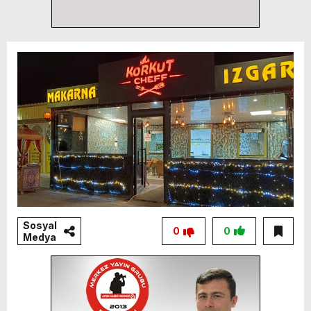
Sosyal
0
0
Medya