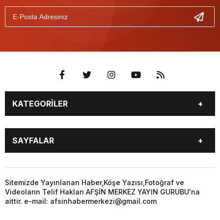
KATEGORİLER
EĞİTİM
EKONOMİ
SAYFALAR
GÜNCEL
ÖZEL HABER
SİYASET
YEREL HABERLER
EĞİTİM
EKONOMİ
KÜNYE
…
GÜNCEL
ÖZEL HABER
Sitemizde Yayınlanan Haber,Köşe Yazısı,Fotoğraf ve
3. SAYFA
KÜLTÜR
Videoların Telif Hakları AFŞİN MERKEZ YAYIN GURUBU'na
SİYASET
YEREL HABERLER
aittir. e-mail: afsinhabermerkezi@gmail.com
SANAT
KÜNYE
…
BİYOGRAFİ
DÜNYA