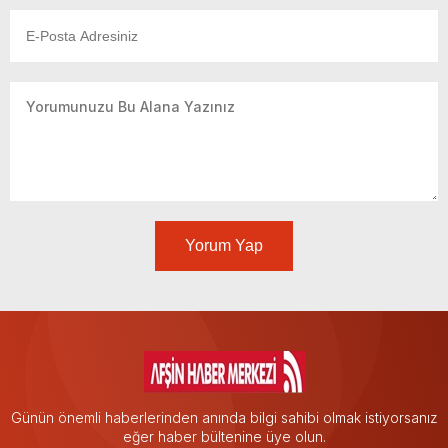
Yorum Yap
Günün önemli haberlerinden anında bilgi sahibi olmak istiyorsanız
eğer haber bültenine üye olun.