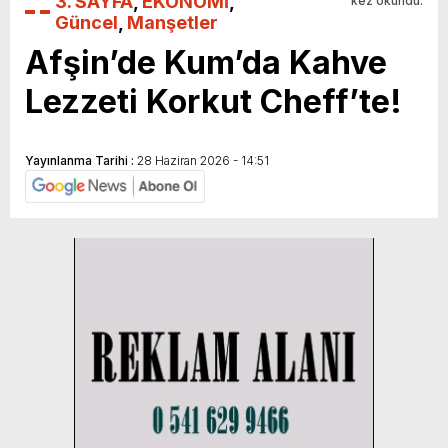
3. SAYFA
,
EKONOMİ
,
kez okundu.
Güncel
,
Manşetler
Afşin’de Kum’da Kahve
Lezzeti Korkut Cheff’te!
Yayınlanma Tarihi :
28 Haziran 2026 - 14:51