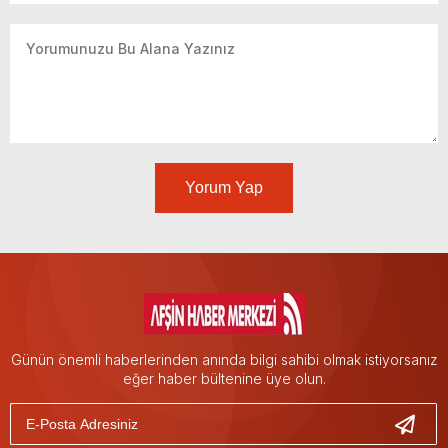
Yorum Yap
Günün önemli haberlerinden anında bilgi sahibi olmak istiyorsanız
eğer haber bültenine üye olun.