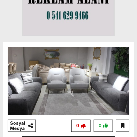
Sosyal
0
0
Medya