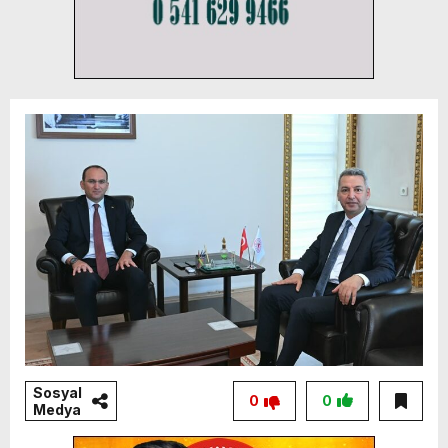
Sosyal
0
0
Medya