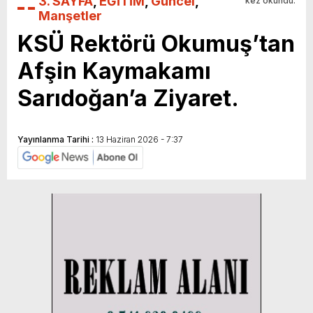
3. SAYFA
,
EĞİTİM
,
Güncel
,
kez okundu.
Manşetler
KSÜ Rektörü Okumuş’tan
Afşin Kaymakamı
Sarıdoğan’a Ziyaret.
Yayınlanma Tarihi :
13 Haziran 2026 - 7:37