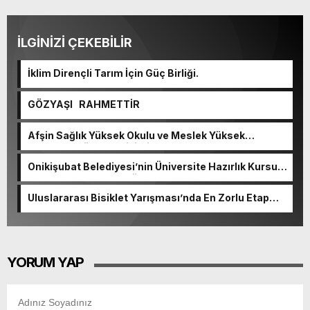
İLGİNİZİ ÇEKEBİLİR
İklim Dirençli Tarım İçin Güç Birliği.
GÖZYAŞI RAHMETTİR
Afşin Sağlık Yüksek Okulu ve Meslek Yüksek
Okulunda görev değişimi!
Onikişubat Belediyesi’nin Üniversite Hazırlık Kursu
başvurularında son gün 7 Ağustos.
Uluslararası Bisiklet Yarışması’nda En Zorlu Etap
Tamamlandı.
YORUM YAP