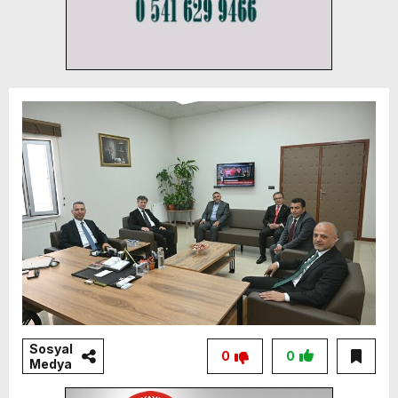
Sosyal
0
0
Medya