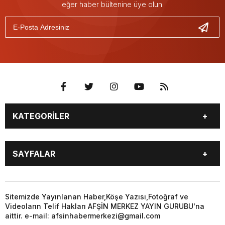
eğer haber bültenine üye olun.
KATEGORİLER
EĞİTİM
EKONOMİ
SAYFALAR
GÜNCEL
ÖZEL HABER
SİYASET
YEREL HABERLER
EĞİTİM
EKONOMİ
KÜNYE
…
GÜNCEL
ÖZEL HABER
Sitemizde Yayınlanan Haber,Köşe Yazısı,Fotoğraf ve
3. SAYFA
KÜLTÜR
Videoların Telif Hakları AFŞİN MERKEZ YAYIN GURUBU'na
SİYASET
YEREL HABERLER
aittir. e-mail: afsinhabermerkezi@gmail.com
SANAT
KÜNYE
…