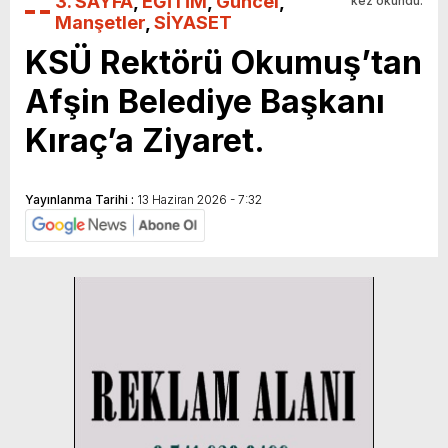
3. SAYFA
,
EĞİTİM
,
Güncel
,
kez okundu.
Manşetler
,
SİYASET
KSÜ Rektörü Okumuş’tan
Afşin Belediye Başkanı
Kıraç’a Ziyaret.
Yayınlanma Tarihi :
13 Haziran 2026 - 7:32