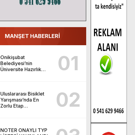
MANŞET HABERLERİ
01
Onikişubat
Belediyesi’nin
Üniversite Hazırlık
Kursu başvurularında
son gün 7 Ağustos.
02
Uluslararası Bisiklet
Yarışması’nda En
Zorlu Etap
Tamamlandı.
NOTER ONAYLI TYP