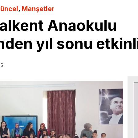
üncel
,
Manşetler
lalkent Anaokulu
den yıl sonu etkinli
15