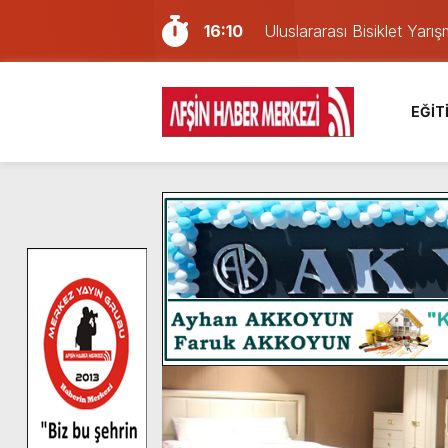
16:10
Uluslararası Bisiklet Yar
13:27
NOTER ONAYLI TYP LİS
11:22
KAFUM Fuar Alanı Bulut v
EĞİT
8:06
Afşinli bir hemşehrimizin 
14:05
Madrigal, Perşembe Gün
7:39
KEDİNİZ Mİ VAR?
7:27
Cumhurbaşkanı Erdoğan, Ay
13:57
Afşin Heyetinden Kaymak
10:34
Vatandaşlardan Ağustos 
6:31
Onikişubat Belediyesi’nin