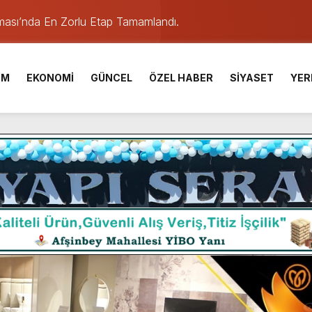
ışması’nda En Zorlu Etap Tamamlandı.
TESİ YAYINLANDI.
e Yavuz’un Ezgileriyle Şenlendi.
İM
EKONOMİ
GÜNCEL
ÖZEL HABER
SİYASET
YER
de olduğu Filistin Konvoyu, güçlenerek ilerliyor.
ü KAFUM’da Sahne Alacak.
ser Çalık Ortaokulu Şehitlerinin Aileleriyle Bir Araya Geldi.
am Muammer Sarıdoğan’a Beşikdüzü’nde hayırlı olsun ziyareti
Fuarı’na Tam Not.
 Üniversite Hazırlık Kursu başvurularında son gün 7 Ağustos.