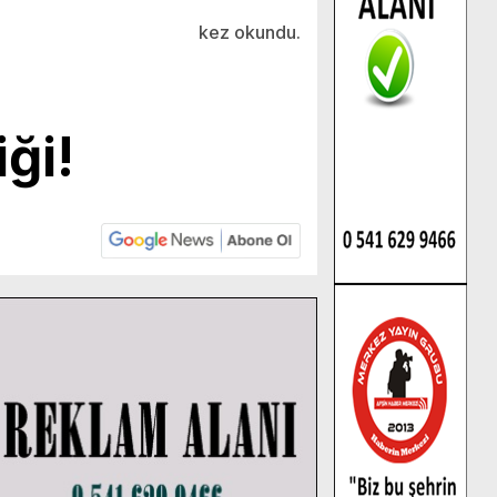
kez okundu.
ği!