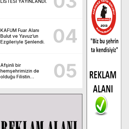
03
LİSTESİ YAYINLANDI.
04
KAFUM Fuar Alanı
Bulut ve Yavuz’un
Ezgileriyle Şenlendi.
05
Afşinli bir
hemşehrimizin de
olduğu Filistin
Konvoyu, güçlenerek
ilerliyor.