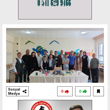
Sosyal
0
0
Medya