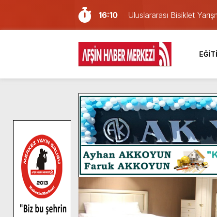
16:10
Uluslararası Bisiklet Yar
13:27
NOTER ONAYLI TYP LİS
11:22
KAFUM Fuar Alanı Bulut v
EĞİT
8:06
Afşinli bir hemşehrimizin 
14:05
Madrigal, Perşembe Gün
7:39
KEDİNİZ Mİ VAR?
7:27
Cumhurbaşkanı Erdoğan, Ay
13:57
Afşin Heyetinden Kaymak
10:34
Vatandaşlardan Ağustos 
6:31
Onikişubat Belediyesi’nin