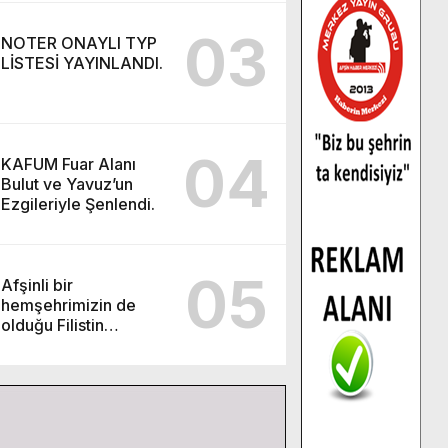
03
NOTER ONAYLI TYP
LİSTESİ YAYINLANDI.
04
KAFUM Fuar Alanı
Bulut ve Yavuz’un
Ezgileriyle Şenlendi.
05
Afşinli bir
hemşehrimizin de
olduğu Filistin
Konvoyu, güçlenerek
ilerliyor.