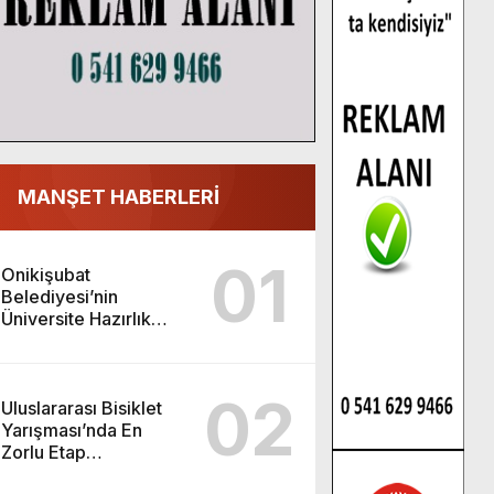
MANŞET HABERLERİ
01
Onikişubat
Belediyesi’nin
Üniversite Hazırlık
Kursu başvurularında
son gün 7 Ağustos.
02
Uluslararası Bisiklet
Yarışması’nda En
Zorlu Etap
Tamamlandı.