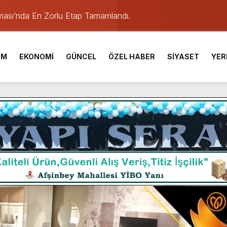
ışması’nda En Zorlu Etap Tamamlandı.
TESİ YAYINLANDI.
e Yavuz’un Ezgileriyle Şenlendi.
İM
EKONOMİ
GÜNCEL
ÖZEL HABER
SİYASET
YER
de olduğu Filistin Konvoyu, güçlenerek ilerliyor.
ü KAFUM’da Sahne Alacak.
ser Çalık Ortaokulu Şehitlerinin Aileleriyle Bir Araya Geldi.
am Muammer Sarıdoğan’a Beşikdüzü’nde hayırlı olsun ziyareti
Fuarı’na Tam Not.
 Üniversite Hazırlık Kursu başvurularında son gün 7 Ağustos.