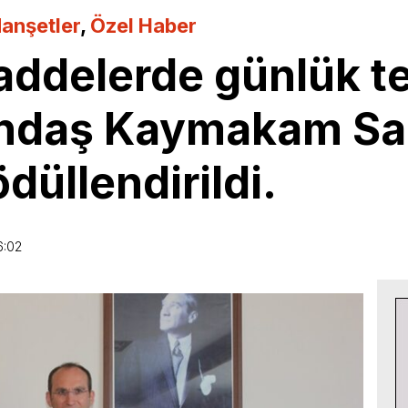
anşetler
,
Özel Haber
addelerde günlük te
andaş Kaymakam Sa
düllendirildi.
6:02