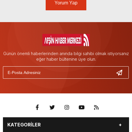
Yorum Yap
Günün önemli haberlerinden anında bilgi sahibi olmak istiyorsanız
eğer haber bültenine üye olun.
KATEGORİLER