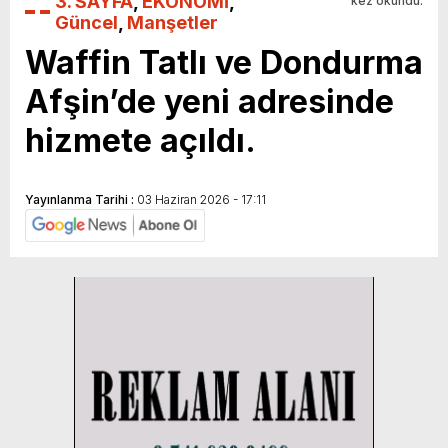
3. SAYFA
,
EKONOMİ
,
kez okundu.
Güncel
,
Manşetler
Waffin Tatlı ve Dondurma
Afşin’de yeni adresinde
hizmete açıldı.
Yayınlanma Tarihi :
03 Haziran 2026 - 17:11