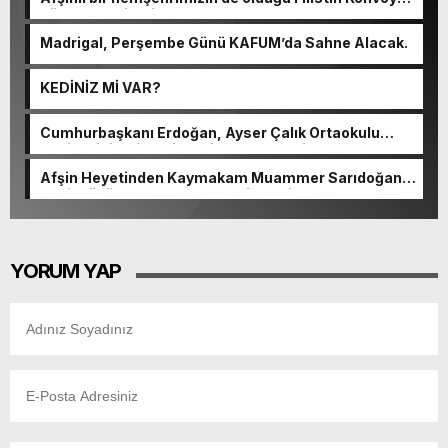
güçlenerek ilerliyor.
Madrigal, Perşembe Günü KAFUM’da Sahne Alacak.
KEDİNİZ Mİ VAR?
Cumhurbaşkanı Erdoğan, Ayser Çalık Ortaokulu
Şehitlerinin Aileleriyle Bir Araya Geldi.
Afşin Heyetinden Kaymakam Muammer Sarıdoğan’a
Beşikdüzü’nde hayırlı olsun ziyareti.
YORUM YAP