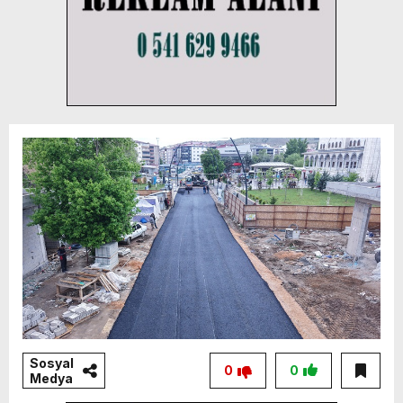
Sosyal
0
0
Medya