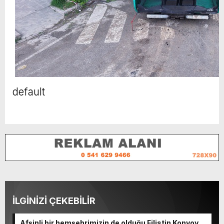
default
İLGİNİZİ ÇEKEBİLİR
Afşinli bir hemşehrimizin de olduğu Filistin Konvoyu,