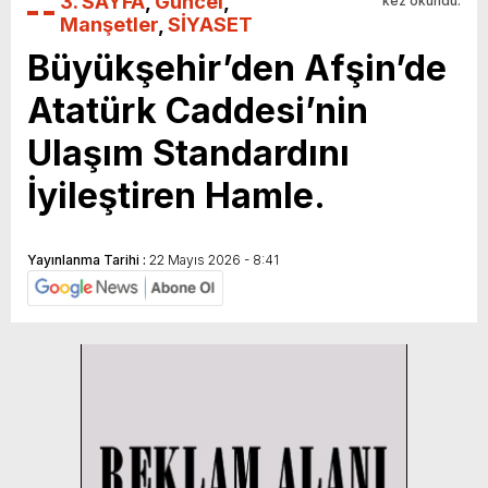
3. SAYFA
,
Güncel
,
kez okundu.
Manşetler
,
SİYASET
Büyükşehir’den Afşin’de
Atatürk Caddesi’nin
Ulaşım Standardını
İyileştiren Hamle.
Yayınlanma Tarihi :
22 Mayıs 2026 - 8:41