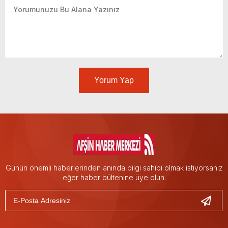
Yorum Yap
Günün önemli haberlerinden anında bilgi sahibi olmak istiyorsanız
eğer haber bültenine üye olun.