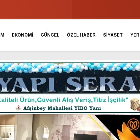
u ve Meslek Yüksek Okulunda görev değişimi!
 Üniversite Hazırlık Kursu başvurularında son gün 7 Ağustos.
İM
EKONOMİ
GÜNCEL
ÖZEL HABER
SİYASET
YER
ışması’nda En Zorlu Etap Tamamlandı.
TESİ YAYINLANDI.
e Yavuz’un Ezgileriyle Şenlendi.
de olduğu Filistin Konvoyu, güçlenerek ilerliyor.
ü KAFUM’da Sahne Alacak.
ç Birliği.