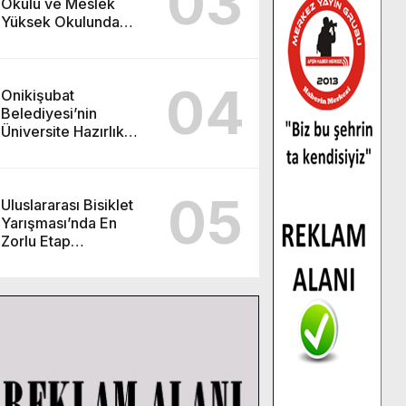
03
Okulu ve Meslek
Yüksek Okulunda
görev değişimi!
04
Onikişubat
Belediyesi’nin
Üniversite Hazırlık
Kursu başvurularında
son gün 7 Ağustos.
05
Uluslararası Bisiklet
Yarışması’nda En
Zorlu Etap
Tamamlandı.