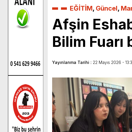
EĞİTİM
,
Güncel
,
Man
Afşin Eshab
Bilim Fuarı 
Yayınlanma Tarihi :
22 Mayıs 2026 - 13: