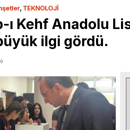
şetler
,
TEKNOLOJİ
-ı Kehf Anadolu Li
büyük ilgi gördü.
30