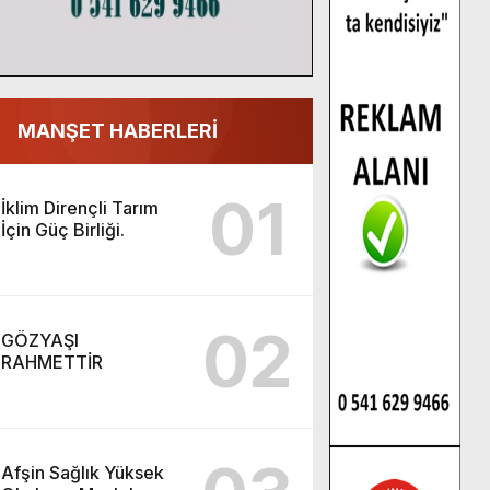
MANŞET HABERLERİ
01
İklim Dirençli Tarım
İçin Güç Birliği.
02
GÖZYAŞI
RAHMETTİR
Afşin Sağlık Yüksek