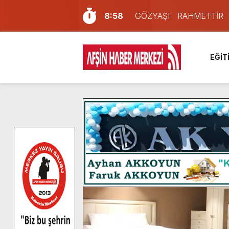
8:58
GÖZYAŞI RAHMETTİR
7:57
Afşin Sağlık Yüksek Okul
6:31
Onikişubat Belediyesi’nin
EĞİT
16:10
Uluslararası Bisiklet Yar
13:27
NOTER ONAYLI TYP LİS
11:22
KAFUM Fuar Alanı Bulut v
8:06
Afşinli bir hemşehrimizin 
14:05
Madrigal, Perşembe Gün
7:39
KEDİNİZ Mİ VAR?
4:58
İklim Dirençli Tarım İçin Gü