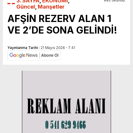
3. SAYFA
,
EKONOMİ
,
kez okundu.
Güncel
,
Manşetler
AFŞİN REZERV ALAN 1
VE 2’DE SONA GELİNDİ!
Yayınlanma Tarihi :
21 Mayıs 2026 - 7:41