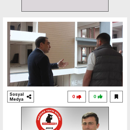
Sosyal
0
0
Medya