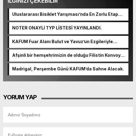
İLGİNİZİ ÇEKEBİLİR
Uluslararası Bisiklet Yarışması’nda En Zorlu Etap
Tamamlandı.
NOTER ONAYLI TYP LİSTESİ YAYINLANDI.
KAFUM Fuar Alanı Bulut ve Yavuz’un Ezgileriyle
Şenlendi.
Afşinli bir hemşehrimizin de olduğu Filistin Konvoyu,
güçlenerek ilerliyor.
Madrigal, Perşembe Günü KAFUM’da Sahne Alacak.
YORUM YAP