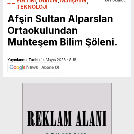
EĞİTİM
,
Güncel
,
Manşetler
,
kez okundu.
TEKNOLOJİ
Afşin Sultan Alparslan
Ortaokulundan
Muhteşem Bilim Şöleni.
Yayınlanma Tarihi :
14 Mayıs 2026 - 8:18