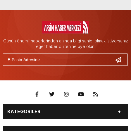
Günün önemli haberlerinden anında bilgi sahibi olmak istiyorsanız
eğer haber bültenine üye olun.
KATEGORİLER
EĞİTİM
EKONOMİ