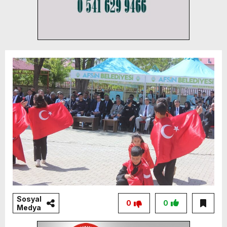
Sosyal
0
0
Medya