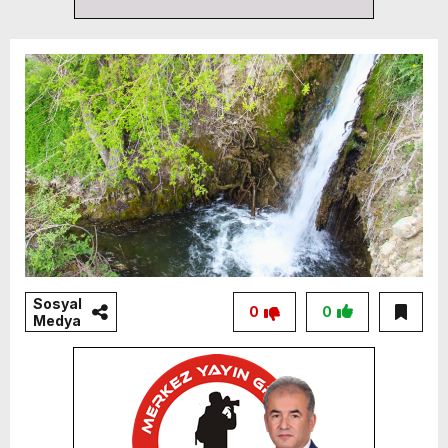
Sosyal
0
0
Medya