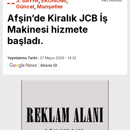
3. SAYFA
,
EKONOMİ
,
kez okundu.
Güncel
,
Manşetler
Afşin’de Kiralık JCB İş
Makinesi hizmete
başladı.
Yayınlanma Tarihi :
07 Mayıs 2026 - 14:32