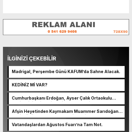
İLGİNİZİ ÇEKEBİLİR
Madrigal, Perşembe Günü KAFUM’da Sahne Alacak.
KEDİNİZ Mİ VAR?
Cumhurbaşkanı Erdoğan, Ayser Çalık Ortaokulu
Şehitlerinin Aileleriyle Bir Araya Geldi.
Afşin Heyetinden Kaymakam Muammer Sarıdoğan’a
Beşikdüzü’nde hayırlı olsun ziyareti.
Vatandaşlardan Ağustos Fuarı’na Tam Not.