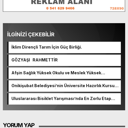
İLGİNİZİ ÇEKEBİLİR
İklim Dirençli Tarım İçin Güç Birliği.
GÖZYAŞI RAHMETTİR
Afşin Sağlık Yüksek Okulu ve Meslek Yüksek
Okulunda görev değişimi!
Onikişubat Belediyesi’nin Üniversite Hazırlık Kursu
başvurularında son gün 7 Ağustos.
Uluslararası Bisiklet Yarışması’nda En Zorlu Etap
Tamamlandı.
YORUM YAP