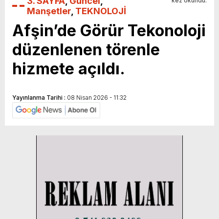
3. SAYFA
,
Güncel
,
kez okundu.
Manşetler
,
TEKNOLOJİ
Afşin’de Görür Tekonoloji
düzenlenen törenle
hizmete açıldı.
Yayınlanma Tarihi :
08 Nisan 2026 - 11:32