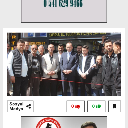
Sosyal
0
0
Medya