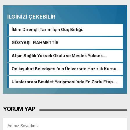
İLGİNİZİ ÇEKEBİLİR
İklim Dirençli Tarım İçin Güç Birliği.
GÖZYAŞI RAHMETTİR
Afşin Sağlık Yüksek Okulu ve Meslek Yüksek
Okulunda görev değişimi!
Onikişubat Belediyesi’nin Üniversite Hazırlık Kursu
başvurularında son gün 7 Ağustos.
Uluslararası Bisiklet Yarışması’nda En Zorlu Etap
Tamamlandı.
YORUM YAP