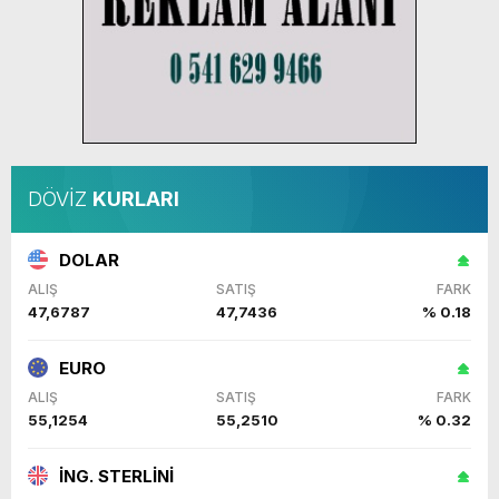
DÖVİZ
KURLARI
DOLAR
ALIŞ
SATIŞ
FARK
47,6787
47,7436
% 0.18
EURO
ALIŞ
SATIŞ
FARK
55,1254
55,2510
% 0.32
İNG. STERLİNİ