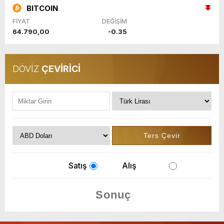
BITCOIN
FİYAT
DEĞİŞİM
64.790,00
-0.35
DÖVİZ
ÇEVİRİCİ
Satış
Alış