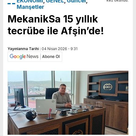
EKONOMİ
,
GENEL
,
Güncel
,
kez okundu.
Manşetler
MekanikSa 15 yıllık
tecrübe ile Afşin’de!
Yayınlanma Tarihi :
04 Nisan 2026 - 9:31