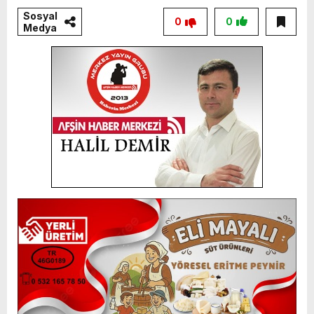
Sosyal
0
0
Medya