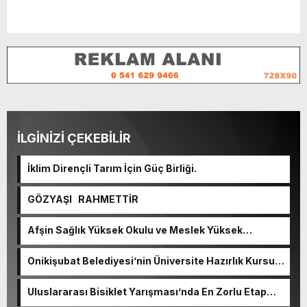
İLGİNİZİ ÇEKEBİLİR
İklim Dirençli Tarım İçin Güç Birliği.
GÖZYAŞI RAHMETTİR
Afşin Sağlık Yüksek Okulu ve Meslek Yüksek
Okulunda görev değişimi!
Onikişubat Belediyesi’nin Üniversite Hazırlık Kursu
başvurularında son gün 7 Ağustos.
Uluslararası Bisiklet Yarışması’nda En Zorlu Etap
Tamamlandı.