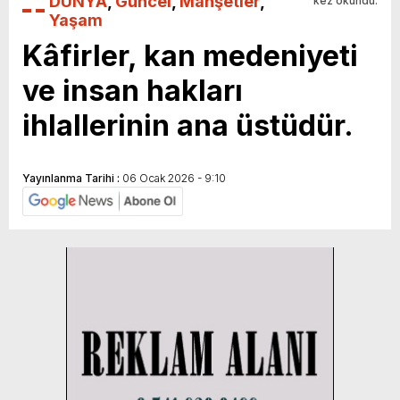
DÜNYA
,
Güncel
,
Manşetler
,
kez okundu.
Yaşam
Kâfirler, kan medeniyeti
ve insan hakları
ihlallerinin ana üstüdür.
Yayınlanma Tarihi :
06 Ocak 2026 - 9:10