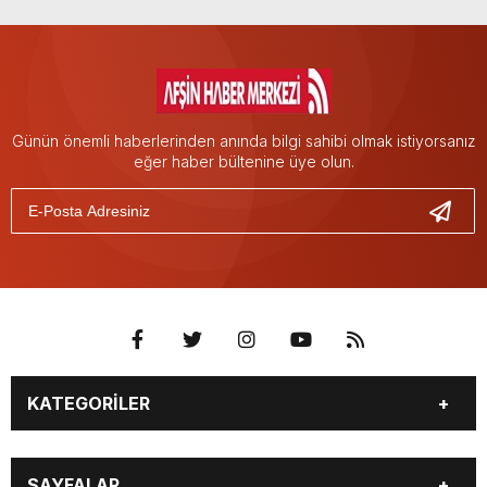
Günün önemli haberlerinden anında bilgi sahibi olmak istiyorsanız
eğer haber bültenine üye olun.
KATEGORİLER
EĞİTİM
EKONOMİ
SAYFALAR