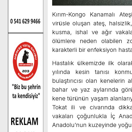
Kırım-Kongo Kanamalı Ateşi
virüsle oluşan ateş, halsizlik,
kusma, ishal ve ağır vakal
ölümlere neden olabilen zo
karakterli bir enfeksiyon hasta
Hastalık ülkemizde ilk olar
yılında kesin tanısı konmu
bulaştırıcısı olan kenelerin
bahar ve yaz aylarında görül
kene türünün yaşam alanlarıyl
Tokat ili ve civarında dik
vakaları çoğunlukla İç Ana
Anadolu’nun kuzeyinde yoğu