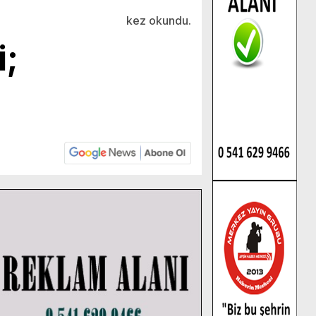
kez okundu.
i;