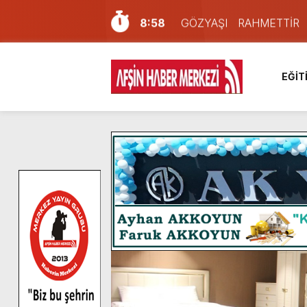
8:58
GÖZYAŞI RAHMETTİR
7:57
Afşin Sağlık Yüksek Okul
6:31
Onikişubat Belediyesi’nin
EĞİT
16:10
Uluslararası Bisiklet Yar
13:27
NOTER ONAYLI TYP LİS
11:22
KAFUM Fuar Alanı Bulut v
8:06
Afşinli bir hemşehrimizin 
14:05
Madrigal, Perşembe Gün
7:39
KEDİNİZ Mİ VAR?
4:58
İklim Dirençli Tarım İçin Gü