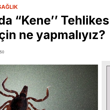
SAĞLIK
da “Kene’’ Tehlikes
çin ne yapmalıyız?
:50