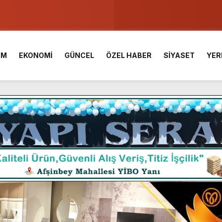
u ve Meslek Yüksek Okulunda görev değişimi!
 Üniversite Hazırlık Kursu başvurularında son gün 7 Ağustos.
İM
EKONOMİ
GÜNCEL
ÖZEL HABER
SİYASET
YER
ışması’nda En Zorlu Etap Tamamlandı.
TESİ YAYINLANDI.
e Yavuz’un Ezgileriyle Şenlendi.
de olduğu Filistin Konvoyu, güçlenerek ilerliyor.
ü KAFUM’da Sahne Alacak.
ç Birliği.