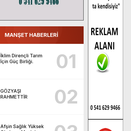
MANŞET HABERLERİ
01
İklim Dirençli Tarım
İçin Güç Birliği.
02
GÖZYAŞI
RAHMETTİR
Afşin Sağlık Yüksek