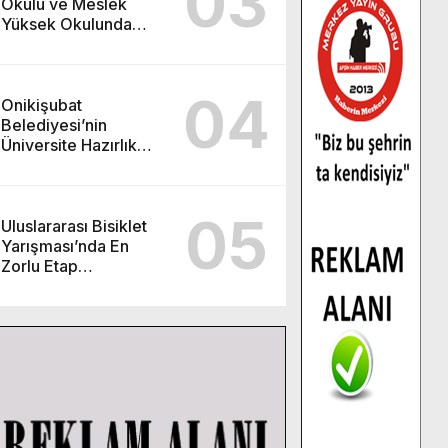
03
Okulu ve Meslek
Yüksek Okulunda
görev değişimi!
04
Onikişubat
Belediyesi’nin
Üniversite Hazırlık
Kursu başvurularında
son gün 7 Ağustos.
05
Uluslararası Bisiklet
Yarışması’nda En
Zorlu Etap
Tamamlandı.