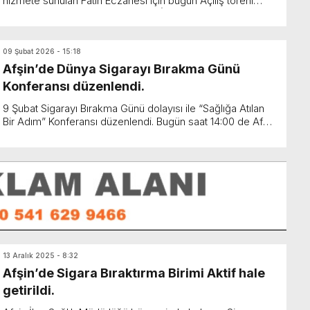
hizmete sunulan Fatih Eczanesi için bugün Açılış töreni
düzenlendi. Atatürk caddesi üzeri İşbankası karşı...
09 Şubat 2026 - 15:18
Afşin’de Dünya Sigarayı Bırakma Günü
Konferansı düzenlendi.
9 Şubat Sigarayı Bırakma Günü dolayısı ile “Sağlığa Atılan
Bir Adım” Konferansı düzenlendi. Bugün saat 14:00 de Afşin
Kaymakamlığı Konferans Salonun...
13 Aralık 2025 - 8:32
Afşin’de Sigara Bıraktırma Birimi Aktif hale
getirildi.