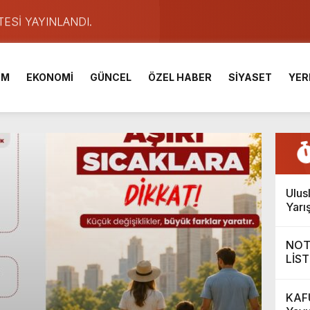
TESİ YAYINLANDI.
e Yavuz’un Ezgileriyle Şenlendi.
de olduğu Filistin Konvoyu, güçlenerek ilerliyor.
İM
EKONOMİ
GÜNCEL
ÖZEL HABER
SİYASET
YER
ü KAFUM’da Sahne Alacak.
ser Çalık Ortaokulu Şehitlerinin Aileleriyle Bir Araya Geldi.
am Muammer Sarıdoğan’a Beşikdüzü’nde hayırlı olsun ziyareti
Fuarı’na Tam Not.
Ulusl
 2 Bin Genç Doğa ve Bilimle Buluştu.
Yarı
Tama
ışması’nda En Zorlu Etap Tamamlandı.
NOT
LİST
KAFU