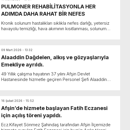
PULMONER REHABİLİTASYONLA HER
ADIMDA DAHA RAHAT BİR NEFES
Kronik solunum hastalıkları sıklıkla nefes darlığı, yetersiz
havayolu temizliği, hava akımının kısıtlanması, solunum
kasları ve diğer kaslarda fonksiyon bozuklu...
09 Mart 2026 - 13:32
Alaaddin Dağdelen, alkış ve gözyaşlarıyla
Emekliye ayrıldı.
49 Yıllık çalışma hayatının 37 yılını Afşin Devlet
Hastanesinde hizmetle geçiren Personel Şefi Alaaddin
Dağdelen emekli oldu. Dağdelen’in emekliye ayrılac...
16 Şubat 2026 - 15:52
Afşin’de hizmete başlayan Fatih Eczanesi
için açılış töreni yapıldı.
Ecz.Kifayet Sönmez Şahindaş tarafından Afşin İlçemizde