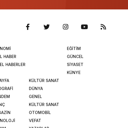
ONOMİ
EĞİTİM
L HABER
GÜNCEL
EL HABERLER
SİYASET
KÜNYE
SAYFA
KÜLTÜR SANAT
OGRAFİ
DÜNYA
NDEM
GENEL
NÇ
KÜLTÜR SANAT
AZİN
OTOMOBİL
NOLOJİ
VEFAT