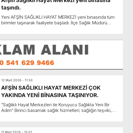
Afşin Sağlıklı Hayat Merkezi yeni binasına
taşındı.
Yeni AFŞİN SAĞLIKLI HAYAT MERKEZİ yeni binasında tüm
birimler taşınarak faaliyete başladı. İlçe Sağlık Müdürü
Uzm.Dr.Mehmet BOZ, Afşin Haber Merkezine yaptığı a...
12 Mart 2026 - 11:50
AFŞİN SAĞLIKLI HAYAT MERKEZİ ÇOK
YAKINDA YENİ BİNASINA TAŞINIYOR.
“Sağlıklı Hayat Merkezleri ile Koruyucu Sağlıkta Yeni Bir
Adım” Birinci basamak sağlık hizmetleri; sağlığın teşviki,
koruyucu sağlık hizmetleri ile ...
11 Mart 2026 - 15:01