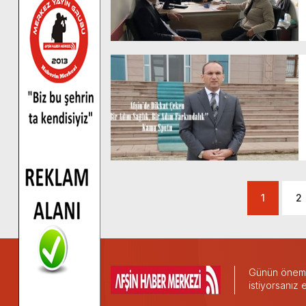
1
2
Günün önemli
istiyorsanız