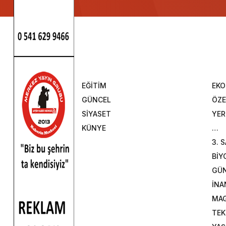
EĞİTİM
EK
GÜNCEL
ÖZE
SİYASET
YER
KÜNYE
…
3. 
BİY
GÜ
İNA
MAG
TEK