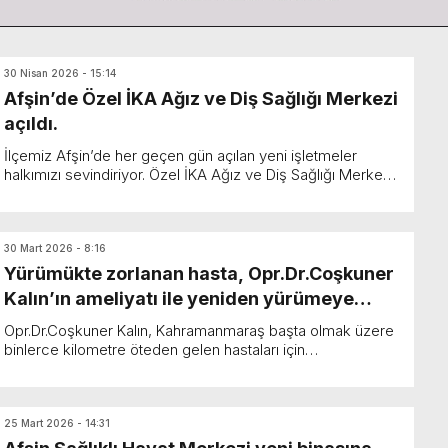
30 Nisan 2026 - 15:14
Afşin’de Özel İKA Ağız ve Diş Sağlığı Merkezi
açıldı.
İlçemiz Afşin’de her geçen gün açılan yeni işletmeler
halkımızı sevindiriyor. Özel İKA Ağız ve Diş Sağlığı Merkezi
hizmete başladı. Atatürk Parkı arkasınd...
30 Mart 2026 - 8:16
Yürümükte zorlanan hasta, Opr.Dr.Coşkuner
Kalın’ın ameliyatı ile yeniden yürümeye
başladı.
Opr.Dr.Coşkuner Kalın, Kahramanmaraş başta olmak üzere
binlerce kilometre öteden gelen hastaları için
gerçekleştirdiği başarılı ameliyatlarla dua almaya devam
e...
25 Mart 2026 - 14:31