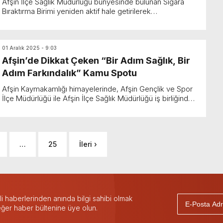
Afşin İlçe Sağlık Müdürlüğü bünyesinde bulunan Sigara
Bıraktırma Birimi yeniden aktif hale getirilerek
vatandaşlarımıza hizmet vermeye başladı. Afşin’de A...
01 Aralık 2025 - 9:03
Afşin’de Dikkat Çeken “Bir Adım Sağlık, Bir
Adım Farkındalık” Kamu Spotu
Afşin Kaymakamlığı himayelerinde, Afşin Gençlik ve Spor
İlçe Müdürlüğü ile Afşin İlçe Sağlık Müdürlüğü iş birliğinde
hazırlanan “Bir Adım Sağlık, Bir Adım Farkı...
…
25
İleri ›
 haberlerinden anında bilgi sahibi olmak
 eğer haber bültenine üye olun.