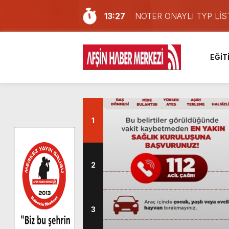
13:27
NOTER ONAYLI TYP LİS
11:22
KAFUM Fuar Alanı Bulut v
8:06
Afşinli bir hemşehrimizin 
EĞİT
14:05
Madrigal, Perşembe Gün
7:39
KEDİNİZ Mİ VAR?
7:27
Cumhurbaşkanı Erdoğan, Ay
13:57
Afşin Heyetinden Kaymak
1
10:34
Vatandaşlardan Ağustos 
16:48
Pusula Maraş Kamplarında
16:10
Uluslararası Bisiklet Yar
2
3