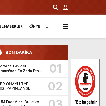
EL HABERLER
KÜNYE
…
SON DAKİKA
.
01
ararası Bisiklet
şması’nda En Zorlu Etap
mlandı.
02
ER ONAYLI TYP
ESİ YAYINLANDI.
03
M Fuar Alanı Bulut ve