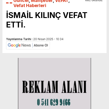
Güncel
,
Manşetler
,
VEFAT
,
kez okundu.
Vefat Haberleri
İSMAİL KILINÇ VEFAT
ETTİ.
Yayınlanma Tarihi :
20 Nisan 2025 - 10:34