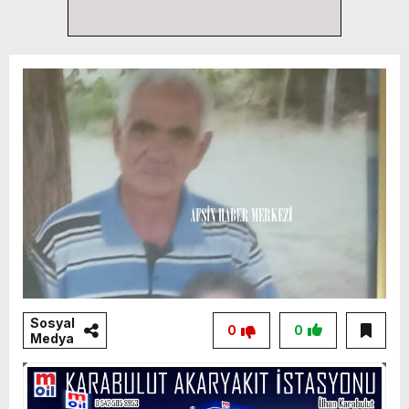
Sosyal
0
0
Medya