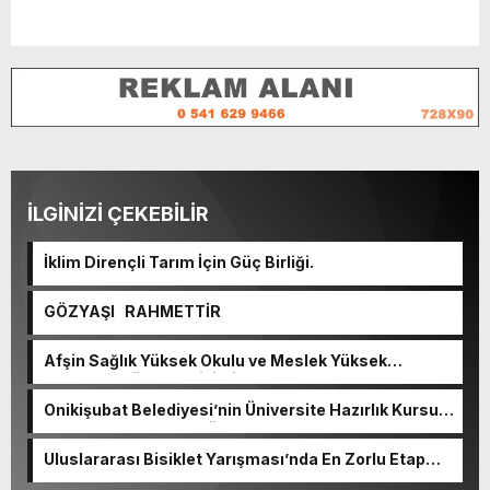
İLGİNİZİ ÇEKEBİLİR
İklim Dirençli Tarım İçin Güç Birliği.
GÖZYAŞI RAHMETTİR
Afşin Sağlık Yüksek Okulu ve Meslek Yüksek
Okulunda görev değişimi!
Onikişubat Belediyesi’nin Üniversite Hazırlık Kursu
başvurularında son gün 7 Ağustos.
Uluslararası Bisiklet Yarışması’nda En Zorlu Etap
Tamamlandı.