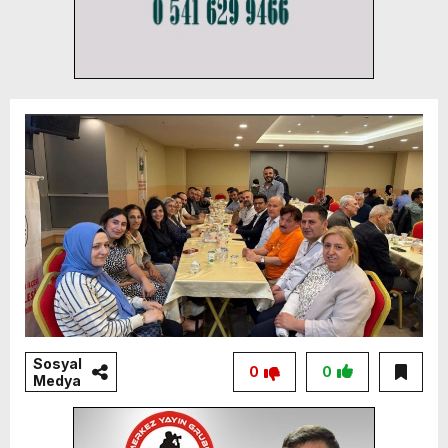
Sosyal
0
0
Medya