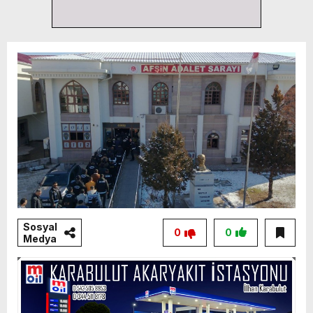
Sosyal
0
0
Medya