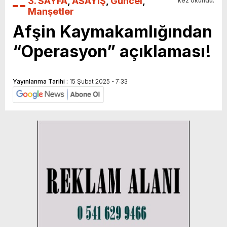
3. SAYFA
,
ASAYİŞ
,
Güncel
,
kez okundu.
Manşetler
Afşin Kaymakamlığından
“Operasyon” açıklaması!
Yayınlanma Tarihi :
15 Şubat 2025 - 7:33