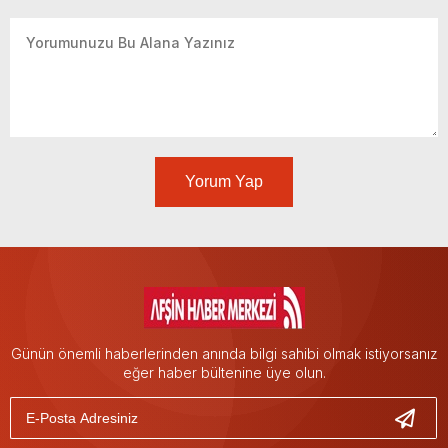
Yorum Yap
Günün önemli haberlerinden anında bilgi sahibi olmak istiyorsanız
eğer haber bültenine üye olun.