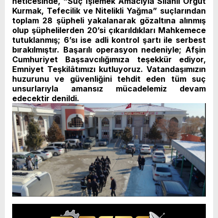
neticesinde, “Suç İşlemek Amacıyla Silahlı Örgüt
Kurmak, Tefecilik ve Nitelikli Yağma” suçlarından
toplam 28 şüpheli yakalanarak gözaltına alınmış
olup şüphelilerden 20’si çıkarıldıkları Mahkemece
tutuklanmış; 6’sı ise adli kontrol şartı ile serbest
bırakılmıştır. Başarılı operasyon nedeniyle; Afşin
Cumhuriyet Başsavcılığımıza teşekkür ediyor,
Emniyet Teşkilâtımızı kutluyoruz. Vatandaşımızın
huzurunu ve güvenliğini tehdit eden tüm suç
unsurlarıyla amansız mücadelemiz devam
edecektir denildi.