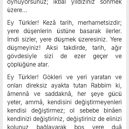
oynuyorsunuz; ikbâl yıldızınız sönmek
üzere…
Ey Türkler! Kezâ tarih, merhametsizdir;
yere düşenlerin üstüne basarak ilerler.
İmdi sizler, yere düşmek üzeresiniz. Yere
düşmeyiniz! Aksi takdirde, tarih, ağır
gövdesiyle sizi de ezer geçer ve
çöplüğüne atar.
Ey Türkler! Gökleri ve yeri yaratan ve
onları direksiz ayakta tutan Rabbim ki,
âmennâ ve saddaknâ, her şeye gücü
yeter, ammâ, kendisini değiştirmeyenleri
kendisi değiştirmez; ol sebebe binâen
kendinizi değiştiriniz, değiştiriniz de elinizi
kolunuz bağlayarak boş yere duâ