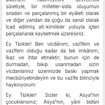
sûretiyle, bir milletler-üstü oluşumun
sıradan ve parçalanmış bir eyâleti olarak
ve diğer yandan da çoğu da sanal olarak
îcad edilmiş alt-kimlikler yoluyla içten
parçalanarak kaybetmek üzeresiniz.
Ey Türkler! Ben vicdânım; vazîfem ve
vazîfem olduğu kadar da tek imkânım,
îkaz ve ihtar etmektir; bunun için de
durmadan, bıkıp usanmadan sizin
vicdanlarınız üzerinizde baskı yapmak
mecbûriyetindeyim ve bu vazîfe bilinciyle
haykırıyorum:
Ey Türkler! Sizler ki, Asya”nın
çocuklarısınız; Asya”nın, yâni bütün