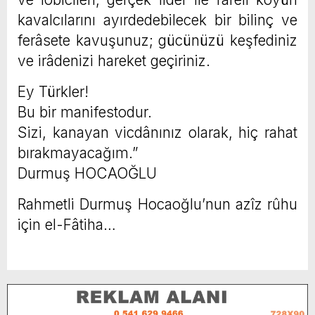
kavalcılarını ayırdedebilecek bir bilinç ve
ferâsete kavuşunuz; gücünüzü keşfediniz
ve irâdenizi hareket geçiriniz.
Ey Türkler!
Bu bir manifestodur.
Sizi, kanayan vicdânınız olarak, hiç rahat
bırakmayacağım.”
Durmuş HOCAOĞLU
Rahmetli Durmuş Hocaoğlu’nun azîz rûhu
için el-Fâtiha…