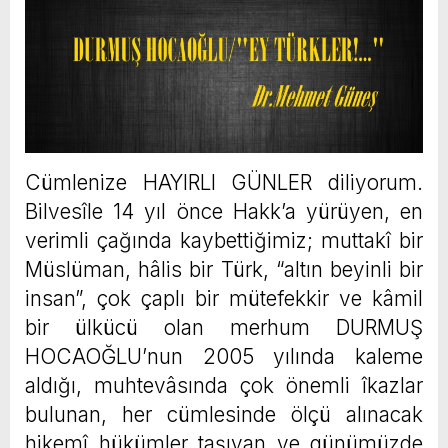
Cümlenize HAYIRLI GÜNLER diliyorum.
Bilvesîle 14 yıl önce Hakk’a yürüyen, en
verimli çağında kaybettiğimiz; muttakî bir
Müslüman, hâlis bir Türk, “altın beyinli bir
insan”, çok çaplı bir mütefekkir ve kâmil
bir ülkücü olan merhum DURMUŞ
HOCAOĞLU’nun 2005 yılında kaleme
aldığı, muhtevâsında çok önemli îkazlar
bulunan, her cümlesinde ölçü alınacak
hikemî hükümler taşıyan ve günümüzde