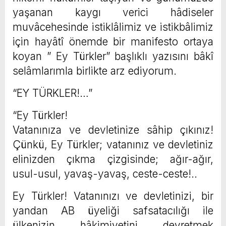
yaşanan kaygı verici hâdiseler
muvâcehesinde istiklâlimiz ve istikbâlimiz
için hayâtî önemde bir manifesto ortaya
koyan ” Ey Türkler” başlıklı yazısını bâkî
selâmlarımla birlikte arz ediyorum.
“EY TÜRKLER!…”
“Ey Türkler!
Vatanınıza ve devletinize sâhip çıkınız!
Çünkü, Ey Türkler; vatanınız ve devletiniz
elinizden çıkma çizgisinde; ağır-ağır,
usul-usul, yavaş-yavaş, ceste-ceste!..
Ey Türkler! Vatanınızı ve devletinizi, bir
yandan AB üyeliği safsatacılığı ile
ülkenizin hâkimiyetini devretmek