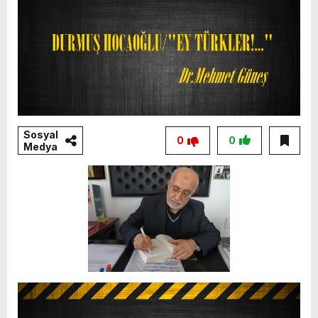
Sosyal
0
0
Medya