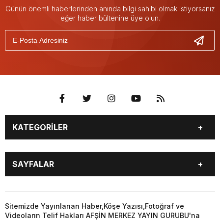
Günün önemli haberlerinden anında bilgi sahibi olmak istiyorsanız
eğer haber bültenine üye olun.
KATEGORİLER
EĞİTİM
EKONOMİ
SAYFALAR
GÜNCEL
ÖZEL HABER
SİYASET
YEREL HABERLER
EĞİTİM
EKONOMİ
KÜNYE
…
GÜNCEL
ÖZEL HABER
Sitemizde Yayınlanan Haber,Köşe Yazısı,Fotoğraf ve
3. SAYFA
KÜLTÜR
Videoların Telif Hakları AFŞİN MERKEZ YAYIN GURUBU'na
SİYASET
YEREL HABERLER