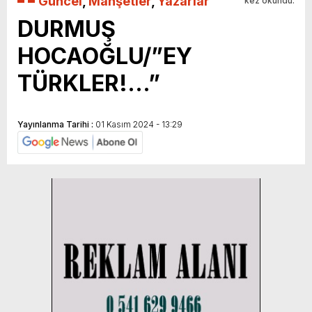
Güncel
,
Manşetler
,
Yazarlar
kez okundu.
DURMUŞ
HOCAOĞLU/”EY
TÜRKLER!…”
Yayınlanma Tarihi :
01 Kasım 2024 - 13:29