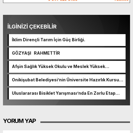
İLGİNİZİ ÇEKEBİLİR
İklim Dirençli Tarım İçin Güç Birliği.
GÖZYAŞI RAHMETTİR
Afşin Sağlık Yüksek Okulu ve Meslek Yüksek
Okulunda görev değişimi!
Onikişubat Belediyesi’nin Üniversite Hazırlık Kursu
başvurularında son gün 7 Ağustos.
Uluslararası Bisiklet Yarışması’nda En Zorlu Etap
Tamamlandı.
YORUM YAP