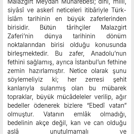
Malazgirt Meydan Muharebesi; dinî, millî,
siyâsî ve askerî neticeleri itibâriyle Türk-
İslâm tarihinin en büyük zaferlerinden
birisidir. Bütün târihçiler Malazgirt
Zaferi’nin dünya tarihinin dönüm
noktalarından birisi olduğu konusunda
birleşmektedir. Bu zafer, Anadolu’nun
fethini sağlamış, ayrıca İstanbul’un fethine
zemin hazırlamıştır. Netice olarak şunu
söylemeliyiz ki; her zerresi şehit
kanlarıyla sulanmış olan bu mübarek
topraklar, büyük mücâdeleler verilip, ağır
bedeller ödenerek bizlere “Ebedî vatan”
olmuştur. Vatanın emlâk olmadığı,
bedelinin akçe değil, kan ve can olduğu
aslâ unutulmamalı ve