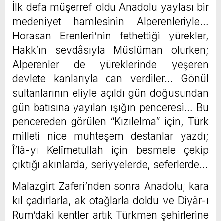
İlk defa müşerref oldu Anadolu yaylası bir
medeniyet hamlesinin Alperenleriyle…
Horasan Erenleri’nin fethettiği yürekler,
Hakk’ın sevdâsıyla Müslüman olurken;
Alperenler de yüreklerinde yeşeren
devlete kanlarıyla can verdiler… Gönül
sultanlarının eliyle açıldı gün doğusundan
gün batısına yayılan ışığın penceresi… Bu
pencereden görülen “Kızılelma” için, Türk
milleti nice muhteşem destanlar yazdı;
Î’lâ-yı Kelîmetullah için besmele çekip
çıktığı akınlarda, seriyyelerde, seferlerde…
Malazgirt Zaferi’nden sonra Anadolu; kara
kıl çadırlarla, ak otağlarla doldu ve Diyâr-ı
Rum’daki kentler artık Türkmen şehirlerine