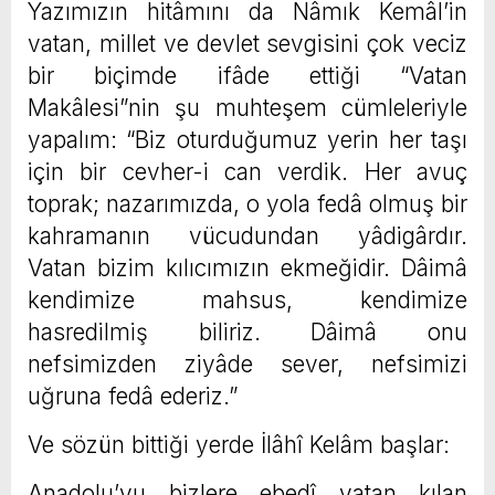
Yazımızın hitâmını da Nâmık Kemâl’in
vatan, millet ve devlet sevgisini çok veciz
bir biçimde ifâde ettiği “Vatan
Makâlesi”nin şu muhteşem cümleleriyle
yapalım: “Biz oturduğumuz yerin her taşı
için bir cevher-i can verdik. Her avuç
toprak; nazarımızda, o yola fedâ olmuş bir
kahramanın vücudundan yâdigârdır.
Vatan bizim kılıcımızın ekmeğidir. Dâimâ
kendimize mahsus, kendimize
hasredilmiş biliriz. Dâimâ onu
nefsimizden ziyâde sever, nefsimizi
uğruna fedâ ederiz.”
Ve sözün bittiği yerde İlâhî Kelâm başlar:
Anadolu’yu bizlere ebedî vatan kılan