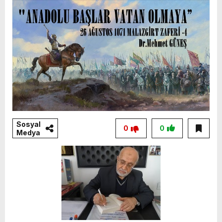
Sosyal
0
0
Medya