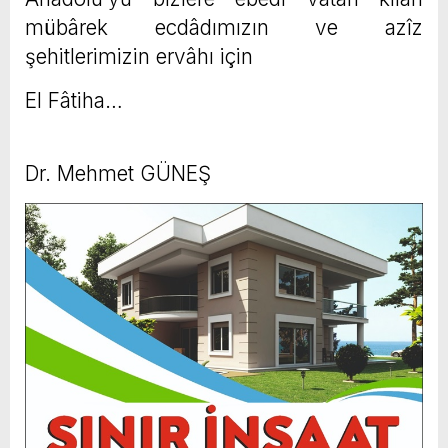
mübârek ecdâdımızın ve azîz
şehitlerimizin ervâhı için
El Fâtiha…
Dr. Mehmet GÜNEŞ