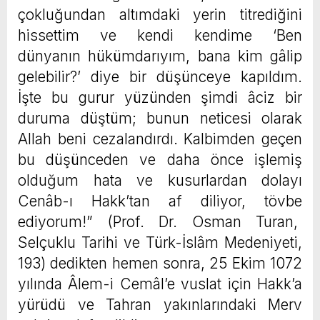
çokluğundan altımdaki yerin titrediğini
hissettim ve kendi kendime ‘Ben
dünyanın hükümdarıyım, bana kim gâlip
gelebilir?’ diye bir düşünceye kapıldım.
İşte bu gurur yüzünden şimdi âciz bir
duruma düştüm; bunun neticesi olarak
Allah beni cezalandırdı. Kalbimden geçen
bu düşünceden ve daha önce işlemiş
olduğum hata ve kusurlardan dolayı
Cenâb-ı Hakk’tan af diliyor, tövbe
ediyorum!” (Prof. Dr. Osman Turan,
Selçuklu Tarihi ve Türk-İslâm Medeniyeti,
193) dedikten hemen sonra, 25 Ekim 1072
yılında Âlem-i Cemâl’e vuslat için Hakk’a
yürüdü ve Tahran yakınlarındaki Merv