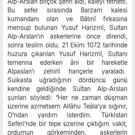
Alp-Arslan birçok şehri aldı, kaleyi fethetti.
Bu sefer sırasında Barzam kalesi
kumandanı olan ve Bâtınî fırkasına
mensup bulunan Yusuf Harizmî, Sultan
Alp-Arslan’ın askerlerine önce direndi,
sonra teslim oldu. 21 Ekim 1072 tarihinde
huzura çıkarılan Yusuf Harizmî, Sultanı
temenna ederken âni bir hareketle
Alpaslan’ı zehirli hançerle yaraladı.
Suikasta uğradığının dördüncü günü
kendine geldiğinde Sultan Alp-Arslan
şunları söyledi: “Her ne zaman düşman
üzerine azmetsem Allâhu Teâla’ya sığınır,
O’ndan yardım isterdim. Türkistan
Seferi’nde bir tepe üzerine çıktığım vakit,
ordumun görkeminden, askerlerin