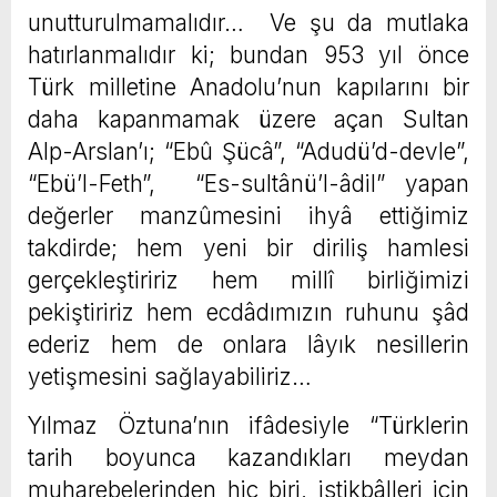
unutturulmamalıdır… Ve şu da mutlaka
hatırlanmalıdır ki; bundan 953 yıl önce
Türk milletine Anadolu’nun kapılarını bir
daha kapanmamak üzere açan Sultan
Alp-Arslan’ı; “Ebû Şücâ”, “Adudü’d-devle”,
“Ebü’l-Feth”, “Es-sultânü’l-âdil” yapan
değerler manzûmesini ihyâ ettiğimiz
takdirde; hem yeni bir diriliş hamlesi
gerçekleştiririz hem millî birliğimizi
pekiştiririz hem ecdâdımızın ruhunu şâd
ederiz hem de onlara lâyık nesillerin
yetişmesini sağlayabiliriz…
Yılmaz Öztuna’nın ifâdesiyle “Türklerin
tarih boyunca kazandıkları meydan
muharebelerinden hiç biri, istikbâlleri için