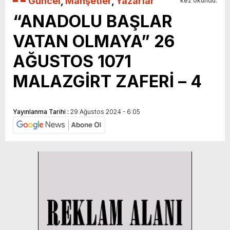
Güncel
,
Manşetler
,
Yazarlar
kez okundu.
“ANADOLU BAŞLAR
VATAN OLMAYA” 26
AĞUSTOS 1071
MALAZGİRT ZAFERİ – 4
Yayınlanma Tarihi :
29 Ağustos 2024 - 6:05