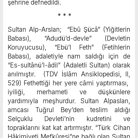
şehrine defnedildi.
* * *
Sultan Alp-Arslan; “Ebû Şücâ” (Yiğitlerin
Babası), “Adudü’d-devle” (Devletin
Koruyucusu), “Ebü’l Feth” (Fetihlerin
Babası), adaletiyle nam saldığı için de
“Es-sultânü’l-âdil” (Adaletli Sultan) olarak
anılmıştır. (TDV İslâm Ansiklopedisi, ll,
529) Fethettiği her yere câmi yaptırması,
iyiliği, merhameti ve düşkünlere
yardımıyla meşhurdur. Sultan Alpaslan,
amcası Tuğrul Bey’den teslim aldığı
Selçuklu Devleti’nin kudretini ve
topraklarını kat kat artırmıştır. “Türk Cihan
Hâkimiyeti Mefkûresi”ne bağlı olan Sultan