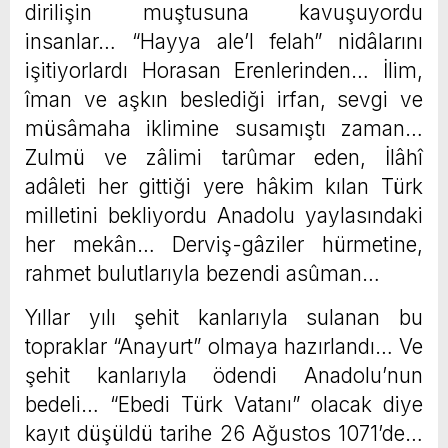
dirilişin muştusuna kavuşuyordu
insanlar… “Hayya ale’l felah” nidâlarını
işitiyorlardı Horasan Erenlerinden… İlim,
îman ve aşkın beslediği irfan, sevgi ve
müsâmaha iklimine susamıştı zaman…
Zulmü ve zâlimi tarûmar eden, İlâhî
adâleti her gittiği yere hâkim kılan Türk
milletini bekliyordu Anadolu yaylasındaki
her mekân… Derviş-gâziler hürmetine,
rahmet bulutlarıyla bezendi asûman…
Yıllar yılı şehit kanlarıyla sulanan bu
topraklar “Anayurt” olmaya hazırlandı… Ve
şehit kanlarıyla ödendi Anadolu’nun
bedeli… “Ebedi Türk Vatanı” olacak diye
kayıt düşüldü tarihe 26 Ağustos 1071’de…