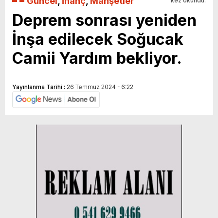
Güncel
,
İnanç
,
Manşetler
kez okundu.
Deprem sonrası yeniden
İnşa edilecek Soğucak
Camii Yardım bekliyor.
Yayınlanma Tarihi :
26 Temmuz 2024 - 6:22