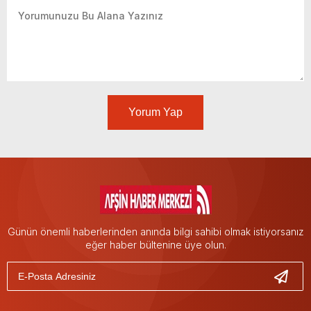
Yorum Yap
Günün önemli haberlerinden anında bilgi sahibi olmak istiyorsanız
eğer haber bültenine üye olun.