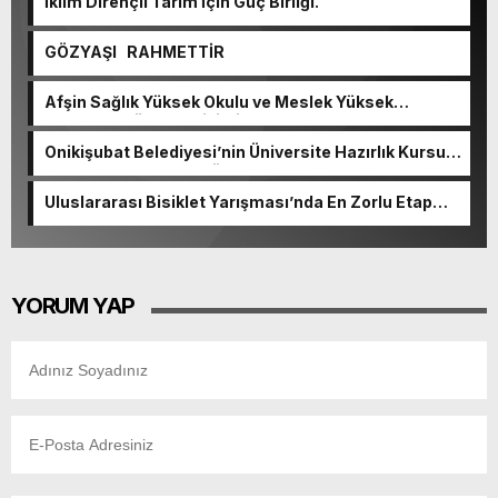
İklim Dirençli Tarım İçin Güç Birliği.
GÖZYAŞI RAHMETTİR
Afşin Sağlık Yüksek Okulu ve Meslek Yüksek
Okulunda görev değişimi!
Onikişubat Belediyesi’nin Üniversite Hazırlık Kursu
başvurularında son gün 7 Ağustos.
Uluslararası Bisiklet Yarışması’nda En Zorlu Etap
Tamamlandı.
YORUM YAP