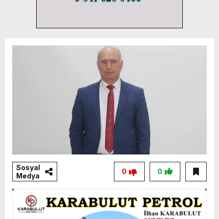
Sosyal
0
0
Medya