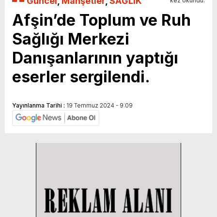
Güncel
,
Manşetler
,
SAĞLIK
kez okundu.
Afşin’de Toplum ve Ruh
Sağlığı Merkezi
Danışanlarının yaptığı
eserler sergilendi.
Yayınlanma Tarihi :
19 Temmuz 2024 - 9:09