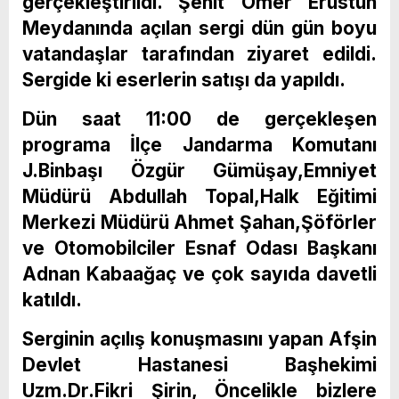
gerçekleştirildi. Şehit Ömer Erüstün
Meydanında açılan sergi dün gün boyu
vatandaşlar tarafından ziyaret edildi.
Sergide ki eserlerin satışı da yapıldı.
Dün saat 11:00 de gerçekleşen
programa İlçe Jandarma Komutanı
J.Binbaşı Özgür Gümüşay,Emniyet
Müdürü Abdullah Topal,Halk Eğitimi
Merkezi Müdürü Ahmet Şahan,Şöförler
ve Otomobilciler Esnaf Odası Başkanı
Adnan Kabaağaç ve çok sayıda davetli
katıldı.
Serginin açılış konuşmasını yapan Afşin
Devlet Hastanesi Başhekimi
Uzm.Dr.Fikri Şirin, Öncelikle bizlere