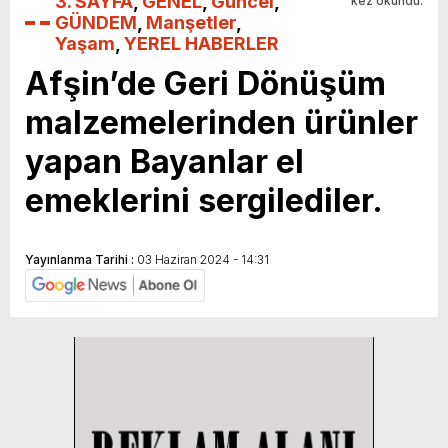
3. SAYFA
,
GENEL
,
Güncel
,
kez okundu.
GÜNDEM
,
Manşetler
,
Yaşam
,
YEREL HABERLER
Afşin’de Geri Dönüşüm
malzemelerinden ürünler
yapan Bayanlar el
emeklerini sergilediler.
Yayınlanma Tarihi :
03 Haziran 2024 - 14:31