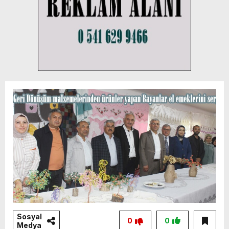
Sosyal
0
0
Medya