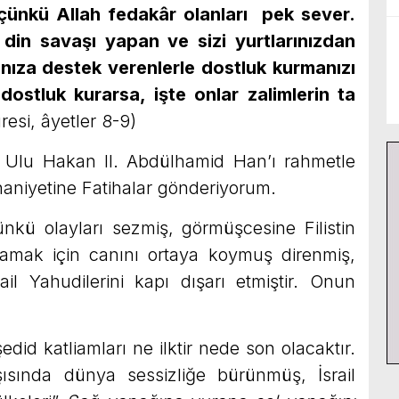
 çünkü Allah fedakâr olanları pek sever.
e din savaşı yapan ve sizi yurtlarınızdan
anıza destek verenlerle dostluk kurmanızı
 dostluk kurarsa, işte onlar zalimlerin ta
esi, âyetler 8-9)
Ulu Hakan II. Abdülhamid Han’ı rahmetle
uhaniyetine Fatihalar gönderiyorum.
ü olayları sezmiş, görmüşcesine Filistin
amak için canını ortaya koymuş direnmiş,
il Yahudilerini kapı dışarı etmiştir. Onun
edid katliamları ne ilktir nede son olacaktır.
şısında dünya sessizliğe bürünmüş, İsrail