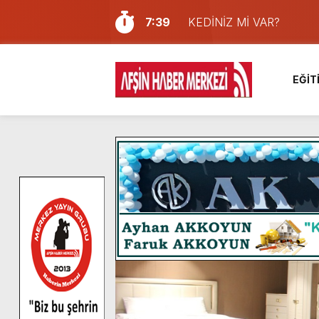
7:39
KEDİNİZ Mİ VAR?
7:27
Cumhurbaşkanı Erdoğan, Ay
13:57
Afşin Heyetinden Kaymak
EĞİT
10:34
Vatandaşlardan Ağustos 
16:48
Pusula Maraş Kamplarında
16:46
Pusula Maraş’ın Akademik
9:47
Afşin’de Orjinal deri işçil
8:37
Başkan Furkan Kılınç: “Bu
4:28
Başkan Görgel, Kahramanm
14:05
Madrigal, Perşembe Gün