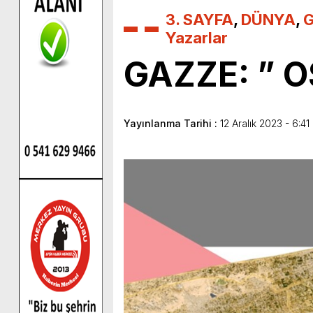
3. SAYFA
,
DÜNYA
,
G
Yazarlar
GAZZE: ” O
Yayınlanma Tarihi :
12 Aralık 2023 - 6:41