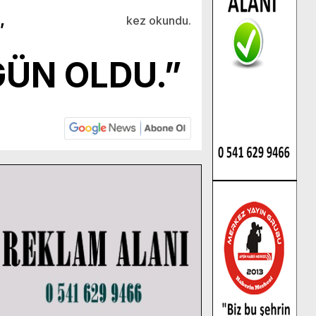
,
kez okundu.
 GÜN OLDU.”