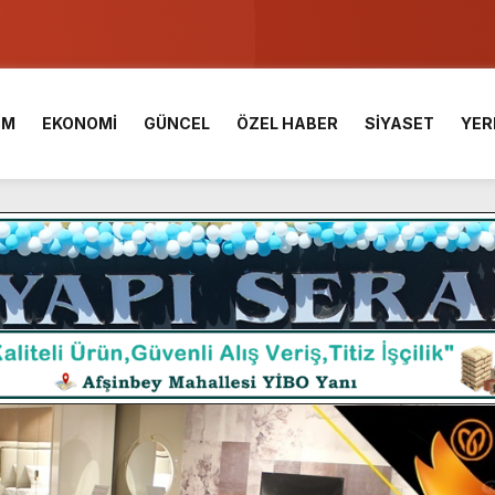
ser Çalık Ortaokulu Şehitlerinin Aileleriyle Bir Araya Geldi.
am Muammer Sarıdoğan’a Beşikdüzü’nde hayırlı olsun ziyareti
İM
EKONOMİ
GÜNCEL
ÖZEL HABER
SİYASET
YER
Fuarı’na Tam Not.
 2 Bin Genç Doğa ve Bilimle Buluştu.
 Desteği Türkiye Derecesi Getirdi.
iği hediyelik eşya satışı Yunus Dağdelen tarafından yaşatılıyor.
 birliktelik, Afşin Spor’un en büyük gücüdür.”
araş Kalesinde çalışmaları yerinde inceledi.
ü KAFUM’da Sahne Alacak.