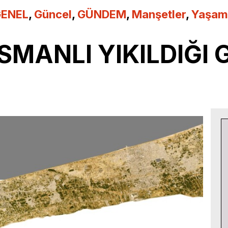
ENEL
,
Güncel
,
GÜNDEM
,
Manşetler
,
Yaşam
SMANLI YIKILDIĞI