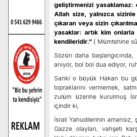
geliştirmenizi yasaklamaz:
Allah size, yalnızca sizinl
çıkaran veya sizin çıkarılm
yasaklar: artık kim onlarla
kendileridir.”
( Mümtehine sûr
Sözün daha başlangıcında, 
anıyor, bol bol dua ediyor, r
Sanki o büyük Hakan bu günk
topraklarını vermemek, satm
zulüm üzerine kurulmuş İsra
içindir ki,
İsrail Yahudilerinin amansız, ş
Gazze olayları, vahşeti kar