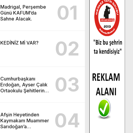
01
Madrigal, Perşembe
Günü KAFUM’da
Sahne Alacak.
02
KEDİNİZ Mİ VAR?
03
Cumhurbaşkanı
Erdoğan, Ayser Çalık
Ortaokulu Şehitlerinin
Aileleriyle Bir Araya
Geldi.
04
Afşin Heyetinden
Kaymakam Muammer
Sarıdoğan’a
Beşikdüzü’nde hayırlı