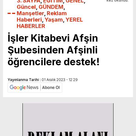
3. SAYFA
,
EĞİTİM
,
GENEL
,
kez okundu.
Güncel
,
GÜNDEM
,
Manşetler
,
Reklam
Haberleri
,
Yaşam
,
YEREL
HABERLER
İşler Kitabevi Afşin
Şubesinden Afşinli
öğrencilere destek!
Yayınlanma Tarihi :
01 Aralık 2023 - 12:29