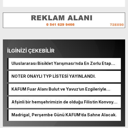
İLGİNİZİ ÇEKEBİLİR
Uluslararası Bisiklet Yarışması’nda En Zorlu Etap
Tamamlandı.
NOTER ONAYLI TYP LİSTESİ YAYINLANDI.
KAFUM Fuar Alanı Bulut ve Yavuz’un Ezgileriyle
Şenlendi.
Afşinli bir hemşehrimizin de olduğu Filistin Konvoyu,
güçlenerek ilerliyor.
Madrigal, Perşembe Günü KAFUM’da Sahne Alacak.