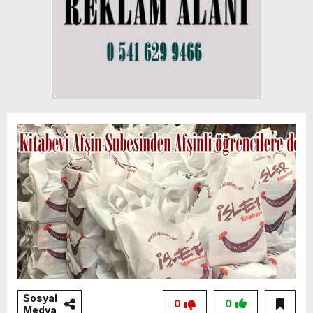
Sosyal
0
0
Medya