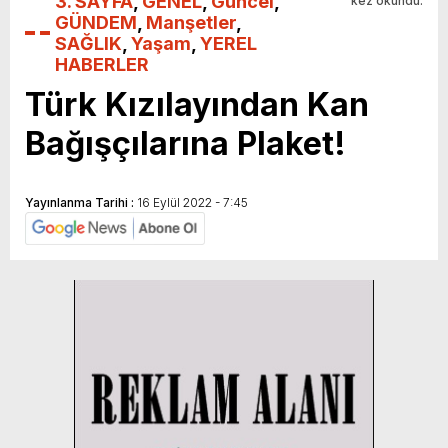
3. SAYFA
,
GENEL
,
Güncel
,
kez okundu.
GÜNDEM
,
Manşetler
,
SAĞLIK
,
Yaşam
,
YEREL
HABERLER
Türk Kızılayından Kan
Bağışçılarına Plaket!
Yayınlanma Tarihi :
16 Eylül 2022 - 7:45