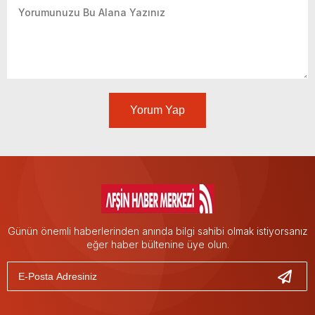
Yorum Yap
Günün önemli haberlerinden anında bilgi sahibi olmak istiyorsanız
eğer haber bültenine üye olun.