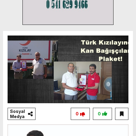
Sosyal
0
0
Medya