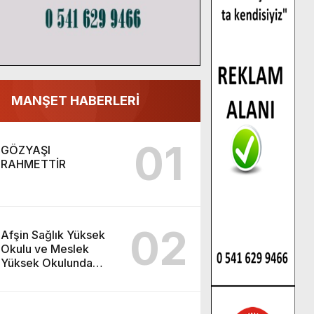
MANŞET HABERLERİ
01
GÖZYAŞI
RAHMETTİR
02
Afşin Sağlık Yüksek
Okulu ve Meslek
Yüksek Okulunda
görev değişimi!