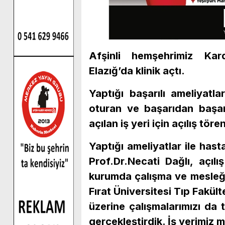
Afşinli hemşehrimiz Kard
Elazığ’da klinik açtı.
Yaptığı başarılı ameliyat
oturan ve başarıdan başar
açılan iş yeri için açılış töre
Yaptığı ameliyatlar ile has
Prof.Dr.Necati Dağlı, açıl
kurumda çalışma ve mesleğim
Fırat Üniversitesi Tıp Fakül
üzerine çalışmalarımızı da 
gerçekleştirdik. İş yerimiz 