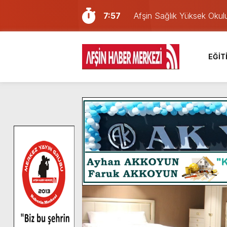
7:57
Afşin Sağlık Yüksek Okul
6:31
Onikişubat Belediyesi’nin
16:10
Uluslararası Bisiklet Yar
EĞİT
13:27
NOTER ONAYLI TYP LİS
11:22
KAFUM Fuar Alanı Bulut v
8:06
Afşinli bir hemşehrimizin 
14:05
Madrigal, Perşembe Gün
7:39
KEDİNİZ Mİ VAR?
7:27
Cumhurbaşkanı Erdoğan, Ay
8:58
GÖZYAŞI RAHMETTİR