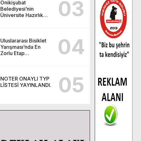
03
Onikişubat
Belediyesi’nin
Üniversite Hazırlık
Kursu başvurularında
son gün 7 Ağustos.
04
Uluslararası Bisiklet
Yarışması’nda En
Zorlu Etap
Tamamlandı.
05
NOTER ONAYLI TYP
LİSTESİ YAYINLANDI.