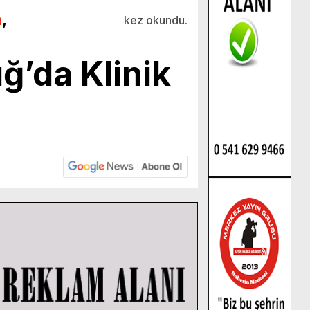
m
,
kez okundu.
ğ’da Klinik