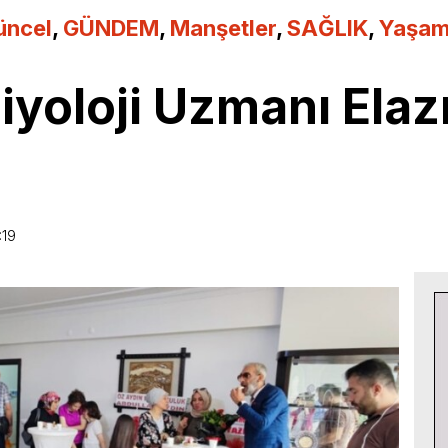
üncel
,
GÜNDEM
,
Manşetler
,
SAĞLIK
,
Yaşa
iyoloji Uzmanı Elazı
:19