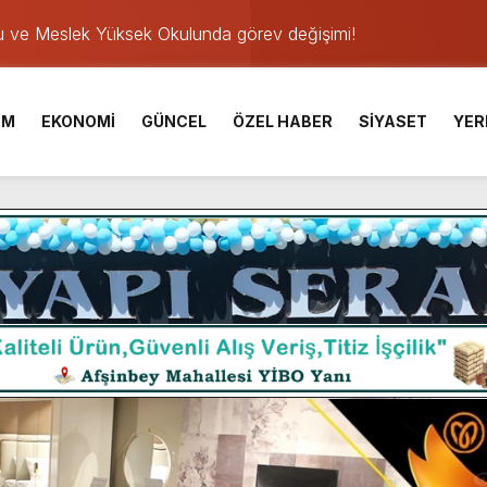
u ve Meslek Yüksek Okulunda görev değişimi!
 Üniversite Hazırlık Kursu başvurularında son gün 7 Ağustos.
ışması’nda En Zorlu Etap Tamamlandı.
İM
EKONOMİ
GÜNCEL
ÖZEL HABER
SİYASET
YER
TESİ YAYINLANDI.
e Yavuz’un Ezgileriyle Şenlendi.
de olduğu Filistin Konvoyu, güçlenerek ilerliyor.
ü KAFUM’da Sahne Alacak.
ser Çalık Ortaokulu Şehitlerinin Aileleriyle Bir Araya Geldi.