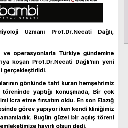
iyoloji Uzmanı Prof.Dr.Necati Dağlı,
lar ve operasyonlarla Türkiye gündemine
ıya koşan Prof.Dr.Necati Dağlı’nın yeni
ni gerçekleştirildi.
talarının gönlünde taht kuran hemşehrimiz
ış töreninde yaptığı konuşmada, Bir çok
i icra etme fırsatım oldu. En son Elazığ
tesinde görev yapıyor iken kendi kliniğimiz
tamamladık. Bugün güzel bir açılış töreni
memleketimize hayırlı olsun dedi.