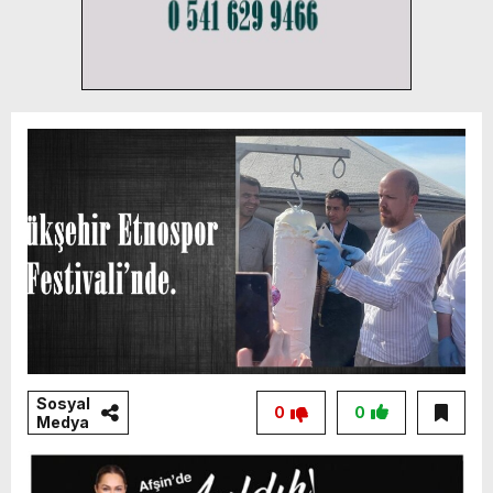
Sosyal
0
0
Medya