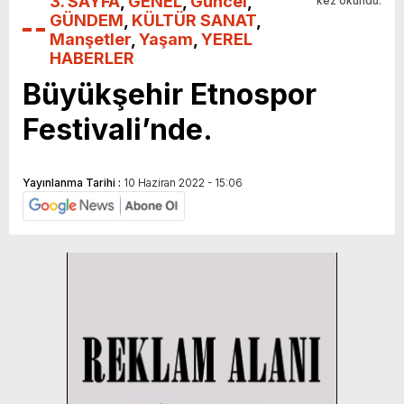
3. SAYFA
,
GENEL
,
Güncel
,
kez okundu.
GÜNDEM
,
KÜLTÜR SANAT
,
Manşetler
,
Yaşam
,
YEREL
HABERLER
Büyükşehir Etnospor
Festivali’nde.
Yayınlanma Tarihi :
10 Haziran 2022 - 15:06