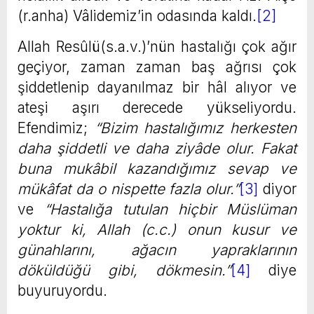
(r.anha) Vâlidemiz’in odasında kaldı.
[2]
Allah Resûlü(s.a.v.)’nün hastalığı çok ağır
geçiyor, zaman zaman baş ağrısı çok
şiddetlenip dayanılmaz bir hâl alıyor ve
ateşi aşırı derecede yükseliyordu.
Efendimiz;
“Bizim hastalığımız herkesten
daha şiddetli ve daha ziyâde olur. Fakat
buna mukâbil kazandığımız sevap ve
mükâfat da o nispette fazla olur.”
[3]
diyor
ve
“Hastalığa tutulan hiçbir Müslüman
yoktur ki, Allah (c.c.) onun kusur ve
günahlarını, ağacın yapraklarının
döküldüğü gibi, dökmesin.”
[4]
diye
buyuruyordu.