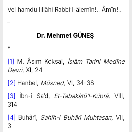
Vel hamdü lillâhi Rabbi’l-âlemîn!.. Âmîn!..
–
Dr. Mehmet GÜNEŞ
*
[1]
M. Âsım Köksal,
İslâm Tarihi Medîne
Devri,
XI, 24
[2]
Hanbel,
Müsned,
VI, 34-38
[3]
İbn-i Sa’d,
Et-Tabakâtü’l-Kübrâ,
VIII,
314
[4]
Buhârî,
Sahîh-i Buhârî Muhtasarı,
VII,
3