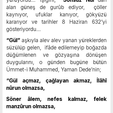
alan güneş de gurûb ediyor, çöller
kaynıyor, ufuklar kanıyor, gökyüzü
kararıyor ve tarihler 8 Haziran 632’yi
gösteriyordu…
“Gül”
aşkıyla alev alev yanan yüreklerden
süzülüp gelen, ifâde edilemeyip boğazda
düğümlenen ve gözyaşına dönüşen
duygularını, o günden bugüne bütün
Ümmet-i Muhammed, Yaman Dede’nin;
“Gül açmaz, çağlayan akmaz, İlâhî
nûrun olmazsa,
Söner âlem, nefes kalmaz, felek
manzûrun olmazsa,