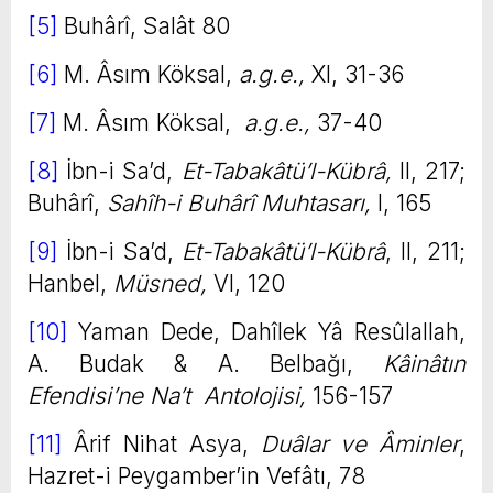
[5]
Buhârî, Salât 80
[6]
M. Âsım Köksal,
a.g.e.,
XI, 31-36
[7]
M. Âsım Köksal,
a.g.e.,
37-40
[8]
İbn-i Sa’d,
Et-Tabakâtü’l-Kübrâ,
II, 217;
Buhârî,
Sahîh-i Buhârî Muhtasarı,
I, 165
[9]
İbn-i Sa’d,
Et-Tabakâtü’l-Kübrâ
, II, 211;
Hanbel,
Müsned,
VI, 120
[10]
Yaman Dede, Dahîlek Yâ Resûlallah,
A. Budak & A. Belbağı,
Kâinâtın
Efendisi’ne Na’t Antolojisi,
156-157
[11]
Ârif Nihat Asya,
Duâlar ve Âminler
,
Hazret-i Peygamber’in Vefâtı, 78