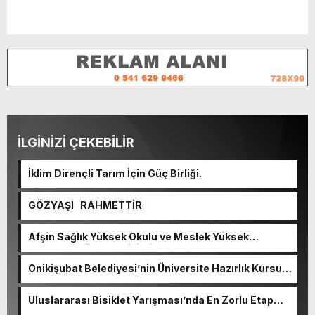
İLGİNİZİ ÇEKEBİLİR
İklim Dirençli Tarım İçin Güç Birliği.
GÖZYAŞI RAHMETTİR
Afşin Sağlık Yüksek Okulu ve Meslek Yüksek
Okulunda görev değişimi!
Onikişubat Belediyesi’nin Üniversite Hazırlık Kursu
başvurularında son gün 7 Ağustos.
Uluslararası Bisiklet Yarışması’nda En Zorlu Etap
Tamamlandı.