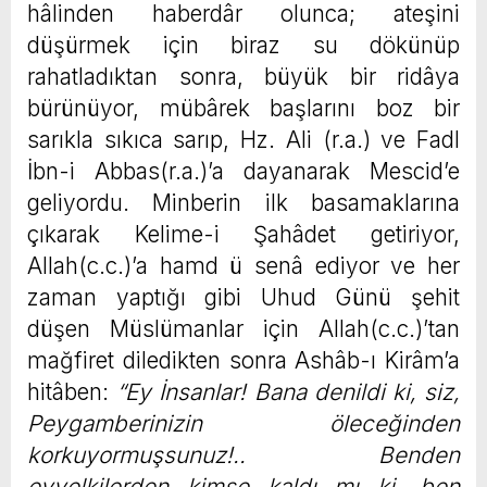
hâlinden haberdâr olunca; ateşini
düşürmek için biraz su dökünüp
rahatladıktan sonra, büyük bir ridâya
bürünüyor, mübârek başlarını boz bir
sarıkla sıkıca sarıp, Hz. Ali (r.a.) ve Fadl
İbn-i Abbas(r.a.)’a dayanarak Mescid’e
geliyordu. Minberin ilk basamaklarına
çıkarak Kelime-i Şahâdet getiriyor,
Allah(c.c.)’a hamd ü senâ ediyor ve her
zaman yaptığı gibi Uhud Günü şehit
düşen Müslümanlar için Allah(c.c.)’tan
mağfiret diledikten sonra Ashâb-ı Kirâm’a
hitâben:
“Ey İnsanlar! Bana denildi ki, siz,
Peygamberinizin öleceğinden
korkuyormuşsunuz!.. Benden
evvelkilerden kimse kaldı mı ki, ben