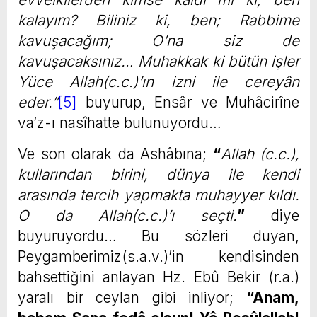
kalayım? Biliniz ki, ben; Rabbime
kavuşacağım; O’na siz de
kavuşacaksınız… Muhakkak ki bütün işler
Yüce Allah(c.c.)’ın izni ile cereyân
eder.”
[5]
buyurup, Ensâr ve Muhâcirîne
va’z-ı nasîhatte bulunuyordu…
Ve son olarak da Ashâbına;
“
Allah (c.c.),
kullarından birini, dünya ile kendi
arasında tercih yapmakta muhayyer kıldı.
O da Allah(c.c.)’ı seçti.
”
diye
buyuruyordu… Bu sözleri duyan,
Peygamberimiz(s.a.v.)’in kendisinden
bahsettiğini anlayan Hz. Ebû Bekir (r.a.)
yaralı bir ceylan gibi inliyor;
“Anam,