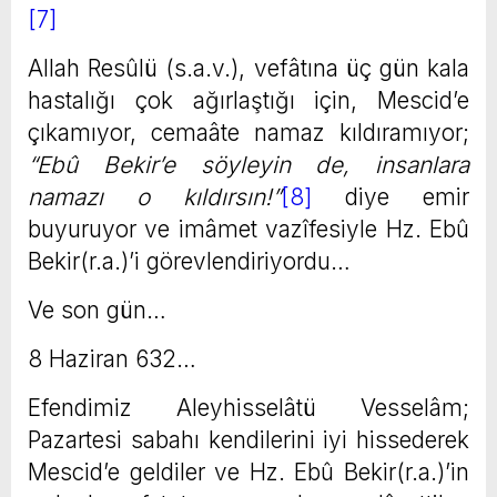
[7]
Allah Resûlü (s.a.v.), vefâtına üç gün kala
hastalığı çok ağırlaştığı için, Mescid’e
çıkamıyor, cemaâte namaz kıldıramıyor;
“Ebû Bekir’e söyleyin de, insanlara
namazı o kıldırsın!”
[8]
diye emir
buyuruyor ve imâmet vazîfesiyle Hz. Ebû
Bekir(r.a.)’i görevlendiriyordu…
Ve son gün…
8 Haziran 632…
Efendimiz Aleyhisselâtü Vesselâm;
Pazartesi sabahı kendilerini iyi hissederek
Mescid’e geldiler ve Hz. Ebû Bekir(r.a.)’in