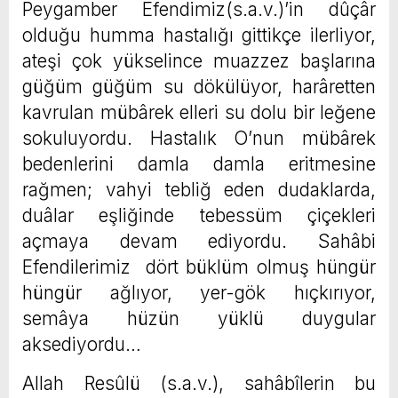
Peygamber Efendimiz(s.a.v.)’in dûçâr
olduğu humma hastalığı gittikçe ilerliyor,
ateşi çok yükselince muazzez başlarına
güğüm güğüm su dökülüyor, harâretten
kavrulan mübârek elleri su dolu bir leğene
sokuluyordu. Hastalık O’nun mübârek
bedenlerini damla damla eritmesine
rağmen; vahyi tebliğ eden dudaklarda,
duâlar eşliğinde tebessüm çiçekleri
açmaya devam ediyordu. Sahâbi
Efendilerimiz dört büklüm olmuş hüngür
hüngür ağlıyor, yer-gök hıçkırıyor,
semâya hüzün yüklü duygular
aksediyordu…
Allah Resûlü (s.a.v.), sahâbîlerin bu