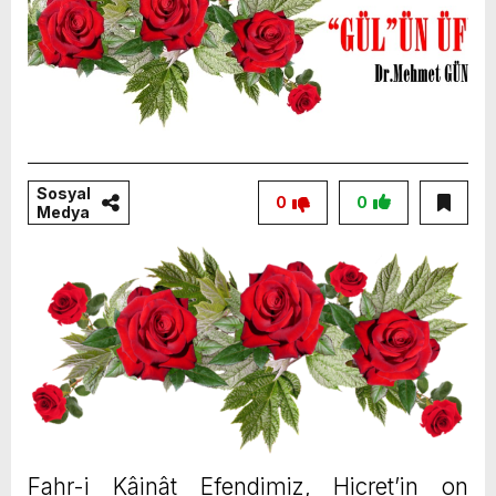
Sosyal
0
0
Medya
Fahr-i Kâinât Efendimiz, Hicret’in on