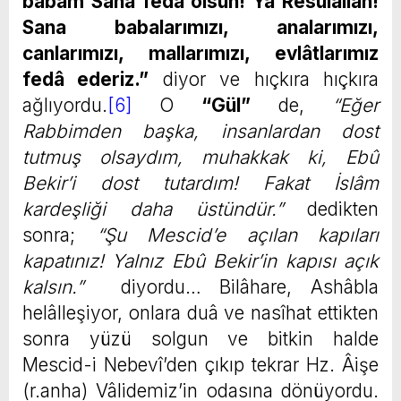
babam Sana fedâ olsun! Yâ Resûlallah!
Sana babalarımızı, analarımızı,
canlarımızı, mallarımızı, evlâtlarımız
fedâ ederiz.”
diyor ve hıçkıra hıçkıra
ağlıyordu.
[6]
O
“Gül”
de,
“Eğer
Rabbimden başka, insanlardan dost
tutmuş olsaydım, muhakkak ki, Ebû
Bekir’i dost tutardım! Fakat İslâm
kardeşliği daha üstündür.”
dedikten
sonra;
“Şu Mescid’e açılan kapıları
kapatınız! Yalnız Ebû Bekir’in kapısı açık
kalsın.”
diyordu… Bilâhare, Ashâbla
helâlleşiyor, onlara duâ ve nasîhat ettikten
sonra yüzü solgun ve bitkin halde
Mescid-i Nebevî’den çıkıp tekrar Hz. Âişe
(r.anha) Vâlidemiz’in odasına dönüyordu.