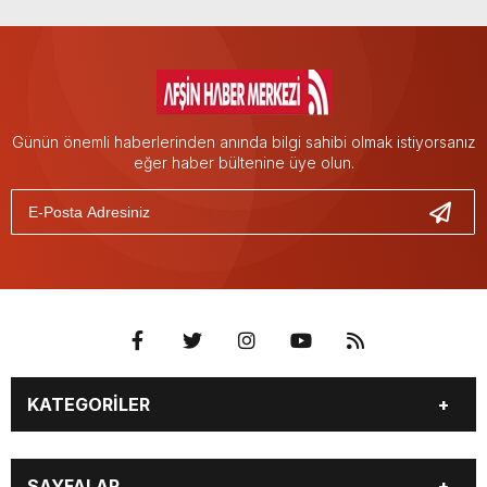
Günün önemli haberlerinden anında bilgi sahibi olmak istiyorsanız
eğer haber bültenine üye olun.
KATEGORİLER
EĞİTİM
EKONOMİ
SAYFALAR