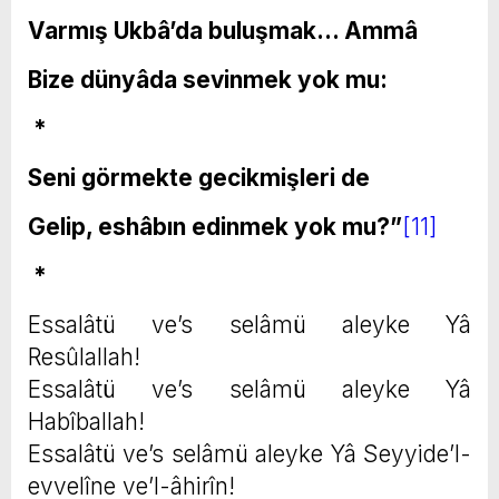
Varmış Ukbâ’da buluşmak… Ammâ
Bize dünyâda sevinmek yok mu:
*
Seni görmekte gecikmişleri de
Gelip, eshâbın edinmek yok mu?”
[11]
*
Essalâtü ve’s selâmü aleyke Yâ
Resûlallah!
Essalâtü ve’s selâmü aleyke Yâ
Habîballah!
Essalâtü ve’s selâmü aleyke Yâ Seyyide’l-
evvelîne ve’l-âhirîn!