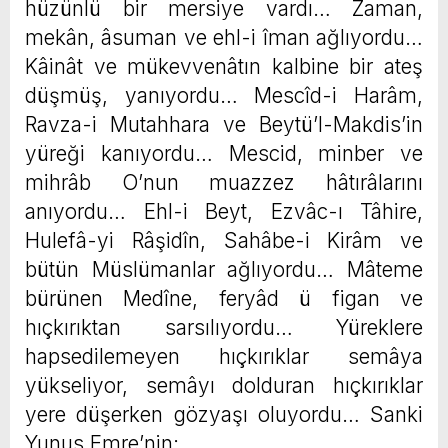
hüzünlü bir mersiye vardı… Zaman,
mekân, âsuman ve ehl-i îman ağlıyordu…
Kâinât ve mükevvenâtın kalbine bir ateş
düşmüş, yanıyordu… Mescîd-i Harâm,
Ravza-i Mutahhara ve Beytü’l-Makdis’in
yüreği kanıyordu… Mescid, minber ve
mihrâb O’nun muazzez hâtırâlarını
anıyordu… Ehl-i Beyt, Ezvâc-ı Tâhire,
Hulefâ-yi Râşidîn, Sahâbe-i Kirâm ve
bütün Müslümanlar ağlıyordu… Mâteme
bürünen Medîne, feryâd ü figan ve
hıçkırıktan sarsılıyordu… Yüreklere
hapsedilemeyen hıçkırıklar semâya
yükseliyor, semâyı dolduran hıçkırıklar
yere düşerken gözyaşı oluyordu… Sanki
Yunus Emre’nin;