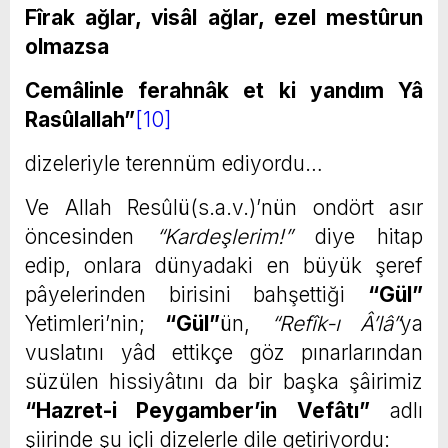
Fîrak ağlar, visâl ağlar, ezel mestûrun
olmazsa
Cemâlinle ferahnâk et ki yandım Yâ
Rasûlallah”
[10]
dizeleriyle terennüm ediyordu…
Ve Allah Resûlü(s.a.v.)’nün ondört asır
öncesinden
“Kardeşlerim!”
diye hitap
edip, onlara dünyadaki en büyük şeref
pâyelerinden birisini bahşettiği
“Gül”
Yetimleri’nin;
“Gül”
ün,
“Refîk-ı Â’lâ”
ya
vuslatını yâd ettikçe göz pınarlarından
süzülen hissiyâtını da bir başka şâirimiz
“Hazret-i Peygamber’in Vefâtı”
adlı
şiirinde şu içli dizelerle dile getiriyordu: