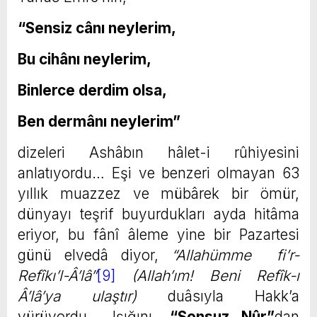
“Sensiz cânı neylerim,
Bu cihânı neylerim,
Binlerce derdim olsa,
Ben dermânı neylerim”
dizeleri Ashâbın hâlet-i rûhiyesini
anlatıyordu… Eşi ve benzeri olmayan 63
yıllık muazzez ve mübârek bir ömür,
dünyayı teşrif buyurdukları ayda hitâma
eriyor, bu fânî âleme yine bir Pazartesi
günü elvedâ diyor,
“Allahümme fi’r-
Refîkı’l-Â’lâ”
[9]
(Allah’ım! Beni Refîk-ı
Â’lâ’ya ulaştır)
duâsıyla Hakk’a
yürüyordu… Işığını,
“Sonsuz Nûr”
dan