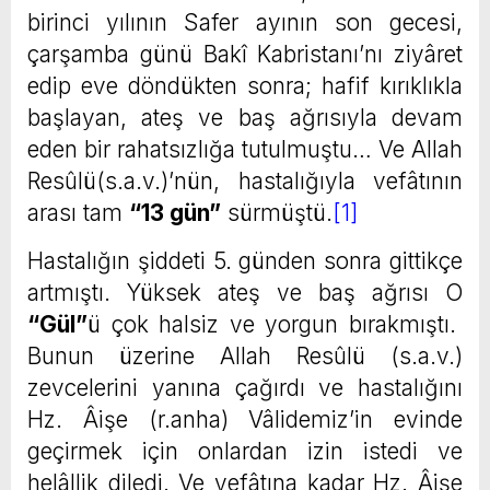
birinci yılının Safer ayının son gecesi,
çarşamba günü Bakî Kabristanı’nı ziyâret
edip eve döndükten sonra; hafif kırıklıkla
başlayan, ateş ve baş ağrısıyla devam
eden bir rahatsızlığa tutulmuştu… Ve Allah
Resûlü(s.a.v.)’nün, hastalığıyla vefâtının
arası tam
“13 gün”
sürmüştü.
[1]
Hastalığın şiddeti 5. günden sonra gittikçe
artmıştı. Yüksek ateş ve baş ağrısı O
“Gül”
ü çok halsiz ve yorgun bırakmıştı.
Bunun üzerine Allah Resûlü (s.a.v.)
zevcelerini yanına çağırdı ve hastalığını
Hz. Âişe (r.anha) Vâlidemiz’in evinde
geçirmek için onlardan izin istedi ve
helâllik diledi. Ve vefâtına kadar Hz. Âişe