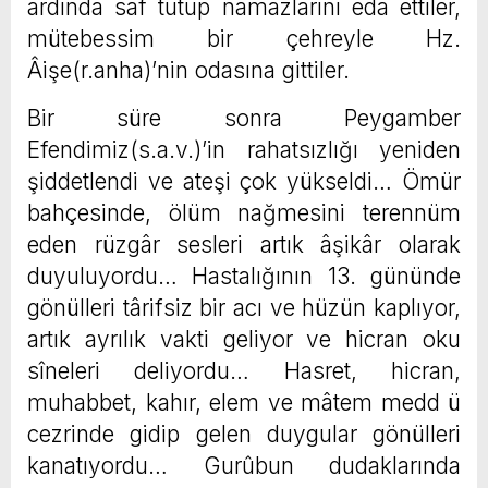
ardında saf tutup namazlarını edâ ettiler,
mütebessim bir çehreyle Hz.
Âişe(r.anha)’nin odasına gittiler.
Bir süre sonra Peygamber
Efendimiz(s.a.v.)’in rahatsızlığı yeniden
şiddetlendi ve ateşi çok yükseldi… Ömür
bahçesinde, ölüm nağmesini terennüm
eden rüzgâr sesleri artık âşikâr olarak
duyuluyordu… Hastalığının 13. gününde
gönülleri târifsiz bir acı ve hüzün kaplıyor,
artık ayrılık vakti geliyor ve hicran oku
sîneleri deliyordu… Hasret, hicran,
muhabbet, kahır, elem ve mâtem medd ü
cezrinde gidip gelen duygular gönülleri
kanatıyordu… Gurûbun dudaklarında