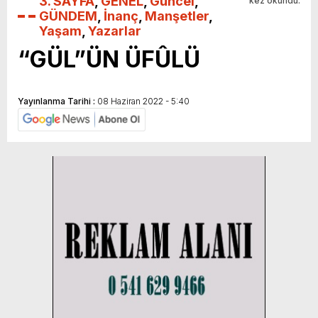
3. SAYFA
,
GENEL
,
Güncel
,
kez okundu.
GÜNDEM
,
İnanç
,
Manşetler
,
Yaşam
,
Yazarlar
“GÜL”ÜN ÜFÛLÜ
Yayınlanma Tarihi :
08 Haziran 2022 - 5:40