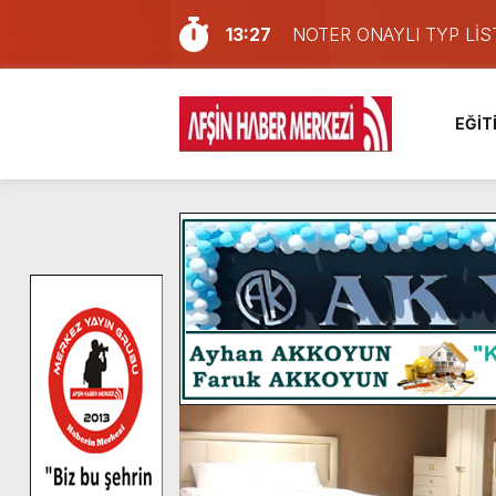
13:27
NOTER ONAYLI TYP LİS
11:22
KAFUM Fuar Alanı Bulut v
8:06
Afşinli bir hemşehrimizin 
EĞİT
14:05
Madrigal, Perşembe Gün
7:39
KEDİNİZ Mİ VAR?
7:27
Cumhurbaşkanı Erdoğan, Ay
13:57
Afşin Heyetinden Kaymak
10:34
Vatandaşlardan Ağustos 
16:48
Pusula Maraş Kamplarında
16:10
Uluslararası Bisiklet Yar