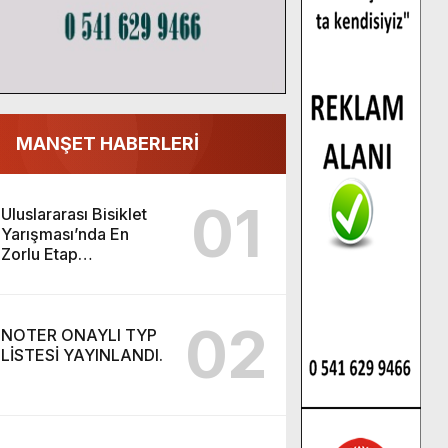
MANŞET HABERLERİ
01
Uluslararası Bisiklet
Yarışması’nda En
Zorlu Etap
Tamamlandı.
02
NOTER ONAYLI TYP
LİSTESİ YAYINLANDI.