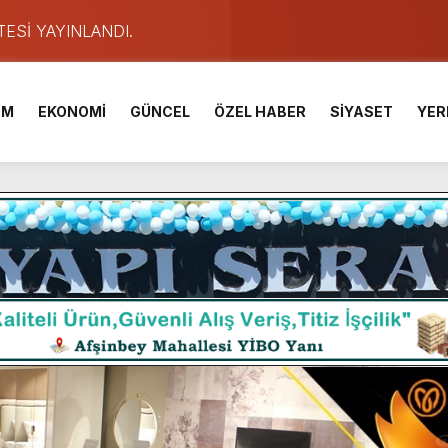
TESİ YAYINLANDI.
e Yavuz’un Ezgileriyle Şenlendi.
de olduğu Filistin Konvoyu, güçlenerek ilerliyor.
İM
EKONOMİ
GÜNCEL
ÖZEL HABER
SİYASET
YER
ü KAFUM’da Sahne Alacak.
ser Çalık Ortaokulu Şehitlerinin Aileleriyle Bir Araya Geldi.
am Muammer Sarıdoğan’a Beşikdüzü’nde hayırlı olsun ziyareti
Fuarı’na Tam Not.
 2 Bin Genç Doğa ve Bilimle Buluştu.
ışması’nda En Zorlu Etap Tamamlandı.