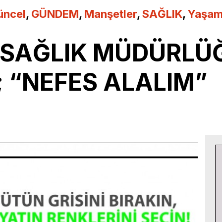
üncel
,
GÜNDEM
,
Manşetler
,
SAĞLIK
,
Yaşa
E SAĞLIK MÜDÜRL
 “NEFES ALALIM”
3