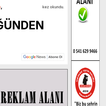
m
,
kez okundu.
ÜĞÜNDEN