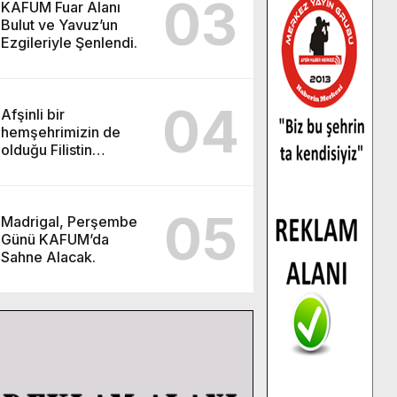
03
KAFUM Fuar Alanı
Bulut ve Yavuz’un
Ezgileriyle Şenlendi.
04
Afşinli bir
hemşehrimizin de
olduğu Filistin
Konvoyu, güçlenerek
ilerliyor.
05
Madrigal, Perşembe
Günü KAFUM’da
Sahne Alacak.