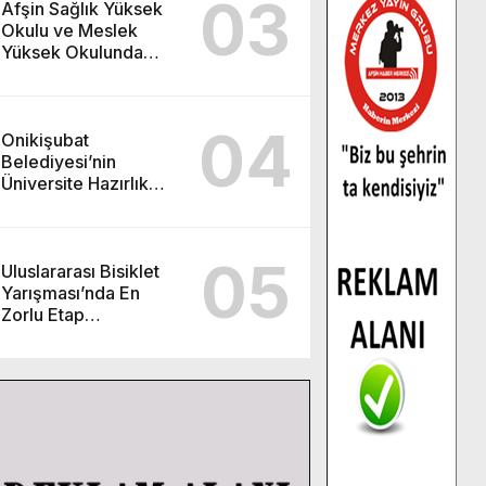
03
Afşin Sağlık Yüksek
Okulu ve Meslek
Yüksek Okulunda
görev değişimi!
04
Onikişubat
Belediyesi’nin
Üniversite Hazırlık
Kursu başvurularında
son gün 7 Ağustos.
05
Uluslararası Bisiklet
Yarışması’nda En
Zorlu Etap
Tamamlandı.