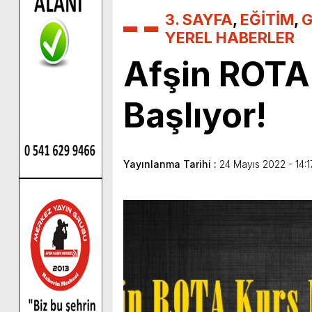
3. SAYFA
,
EĞİTİM
,
G
YEREL HABERLER
Afşin ROTA
Başlıyor!
Yayınlanma Tarihi :
24 Mayıs 2022 - 14:1