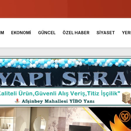
u ve Meslek Yüksek Okulunda görev değişimi!
 Üniversite Hazırlık Kursu başvurularında son gün 7 Ağustos.
İM
EKONOMİ
GÜNCEL
ÖZEL HABER
SİYASET
YER
ışması’nda En Zorlu Etap Tamamlandı.
TESİ YAYINLANDI.
e Yavuz’un Ezgileriyle Şenlendi.
de olduğu Filistin Konvoyu, güçlenerek ilerliyor.
ü KAFUM’da Sahne Alacak.
ç Birliği.