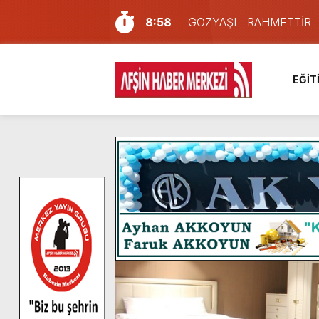
8:58
GÖZYAŞI RAHMETTİR
7:57
Afşin Sağlık Yüksek Okul
6:31
Onikişubat Belediyesi’nin
EĞİT
16:10
Uluslararası Bisiklet Yar
13:27
NOTER ONAYLI TYP LİS
11:22
KAFUM Fuar Alanı Bulut v
8:06
Afşinli bir hemşehrimizin 
14:05
Madrigal, Perşembe Gün
7:39
KEDİNİZ Mİ VAR?
4:58
İklim Dirençli Tarım İçin Gü