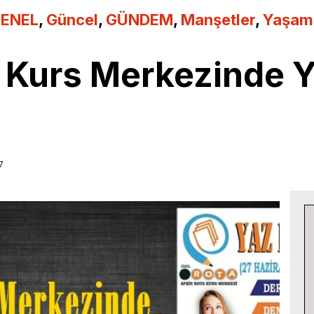
ENEL
,
Güncel
,
GÜNDEM
,
Manşetler
,
Yaşam
 Kurs Merkezinde Y
7