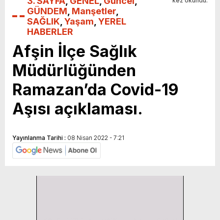
3. SAYFA
,
GENEL
,
Güncel
,
kez okundu.
GÜNDEM
,
Manşetler
,
SAĞLIK
,
Yaşam
,
YEREL
HABERLER
Afşin İlçe Sağlık
Müdürlüğünden
Ramazan’da Covid-19
Aşısı açıklaması.
Yayınlanma Tarihi :
08 Nisan 2022 - 7:21