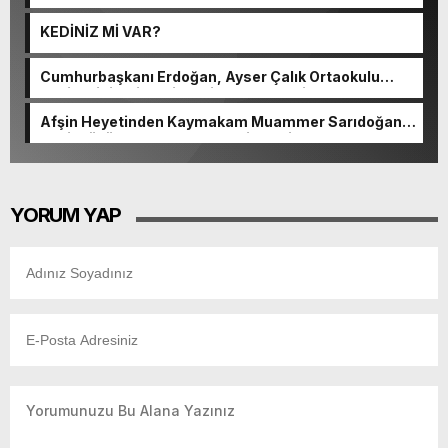
KEDİNİZ Mİ VAR?
Cumhurbaşkanı Erdoğan, Ayser Çalık Ortaokulu
Şehitlerinin Aileleriyle Bir Araya Geldi.
Afşin Heyetinden Kaymakam Muammer Sarıdoğan’a
Beşikdüzü’nde hayırlı olsun ziyareti.
YORUM YAP