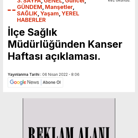
3. SAYFA
,
GENEL
,
Güncel
,
kez okundu.
GÜNDEM
,
Manşetler
,
SAĞLIK
,
Yaşam
,
YEREL
HABERLER
İlçe Sağlık
Müdürlüğünden Kanser
Haftası açıklaması.
Yayınlanma Tarihi :
06 Nisan 2022 - 8:06