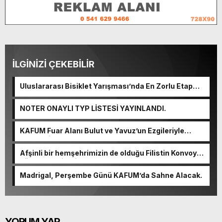
İLGİNİZİ ÇEKEBİLİR
Uluslararası Bisiklet Yarışması’nda En Zorlu Etap
Tamamlandı.
NOTER ONAYLI TYP LİSTESİ YAYINLANDI.
KAFUM Fuar Alanı Bulut ve Yavuz’un Ezgileriyle
Şenlendi.
Afşinli bir hemşehrimizin de olduğu Filistin Konvoyu,
güçlenerek ilerliyor.
Madrigal, Perşembe Günü KAFUM’da Sahne Alacak.
YORUM YAP