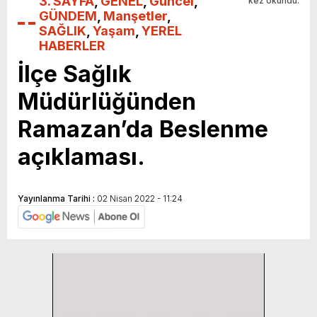
3. SAYFA
,
GENEL
,
Güncel
,
kez okundu.
GÜNDEM
,
Manşetler
,
SAĞLIK
,
Yaşam
,
YEREL
HABERLER
İlçe Sağlık
Müdürlüğünden
Ramazan’da Beslenme
açıklaması.
Yayınlanma Tarihi :
02 Nisan 2022 - 11:24