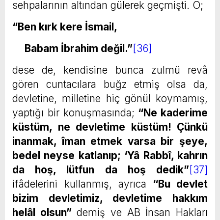
sehpalarının altından gülerek geçmişti. O;
“Ben kırk kere İsmail,
Babam İbrahim değil.”
[36]
dese de, kendisine bunca zulmü revâ
gören cuntacılara buğz etmiş olsa da,
devletine, milletine hiç gönül koymamış,
yaptığı bir konuşmasında;
“Ne kaderime
küstüm, ne devletime küstüm! Çünkü
inanmak, îman etmek varsa bir şeye,
bedel neyse katlanıp; ‘Yâ Rabbî, kahrın
da hoş, lütfun da hoş dedik”
[37]
ifâdelerini kullanmış, ayrıca
“Bu devlet
bizim devletimiz, devletime hakkım
helâl olsun”
demiş ve AB İnsan Hakları