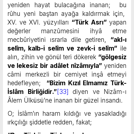
yeniden hayat bulacağına inanan; bu
rûhu yeni baştan ayağa kaldırmak için,
XV. ve XVI. yüzyılları
“Türk Asrı”
yapan
değerler manzûmesini ihyâ etme
mecbûriyetini ısrarla dile getiren,
“akl-ı
selîm, kalb-i selîm ve zevk-i selîm”
ile
alın, zihin ve gönül teri dökerek
“gölgesiz
ve lekesiz bir adâlet nîzâmıyla”
yeniden
câmi merkezli bir cemiyet inşâ etmeyi
hedefleyen;
“Bizim Kızıl Elmamız Türk-
İslâm Birliğidir.”
[33]
diyen ve Nizâm-ı
Âlem Ülküsü’ne inanan bir güzel insandı.
O; İslâm’ın haram kıldığı ve yasakladığı
ırkçılığı şiddetle redden, fakat;