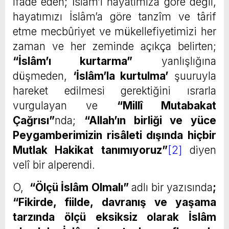
ifâde eden; İslâm’ı hayatımıza göre değil,
hayatımızı İslâm’a göre tanzîm ve târif
etme mecbûriyet ve mükellefiyetimizi her
zaman ve her zeminde açıkça belirten;
“İslâm’ı kurtarma”
yanlışlığına
düşmeden,
‘İslâm’la kurtulma’
şuuruyla
hareket edilmesi gerektiğini ısrarla
vurgulayan ve
“Millî Mutabakat
Çağrısı”
nda;
“Allah’ın birliği ve yüce
Peygamberimizin risâleti dışında hiçbir
Mutlak Hakikat tanımıyoruz”
[2]
diyen
velî bir alperendi.
O,
“Ölçü İslâm Olmalı”
adlı bir yazısında
;
“Fikirde, fiilde, davranış ve yaşama
tarzında ölçü eksiksiz olarak İslâm