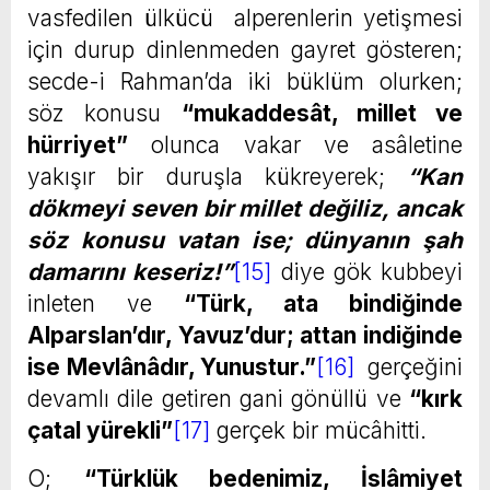
vasfedilen ülkücü alperenlerin yetişmesi
için durup dinlenmeden gayret gösteren;
secde-i Rahman’da iki büklüm olurken;
söz konusu
“mukaddesât, millet ve
hürriyet”
olunca vakar ve asâletine
yakışır bir duruşla kükreyerek;
“
Kan
dökmeyi seven bir millet değiliz
,
ancak
söz konusu vatan ise
;
dünyanın şah
damarını keseriz
!”
[15]
diye gök kubbeyi
inleten ve
“Türk, ata bindiğinde
Alparslan’dır, Yavuz’dur; attan indiğinde
ise Mevlânâdır, Yunustur.”
[16]
gerçeğini
devamlı dile getiren gani gönüllü ve
“kırk
çatal yürekli”
[17]
gerçek bir mücâhitti.
O;
“Türklük bedenimiz, İslâmiyet