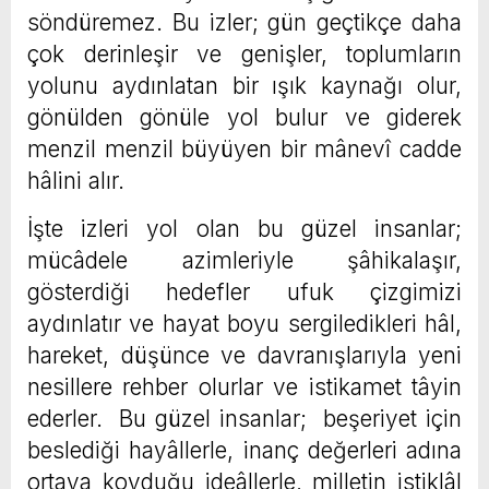
söndüremez. Bu izler; gün geçtikçe daha
çok derinleşir ve genişler, toplumların
yolunu aydınlatan bir ışık kaynağı olur,
gönülden gönüle yol bulur ve giderek
menzil menzil büyüyen bir mânevî cadde
hâlini alır.
İşte izleri yol olan bu güzel insanlar;
mücâdele azimleriyle şâhikalaşır,
gösterdiği hedefler ufuk çizgimizi
aydınlatır ve hayat boyu sergiledikleri hâl,
hareket, düşünce ve davranışlarıyla yeni
nesillere rehber olurlar ve istikamet tâyin
ederler. Bu güzel insanlar; beşeriyet için
beslediği hayâllerle, inanç değerleri adına
ortaya koyduğu ideâllerle, milletin istiklâl