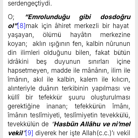
serdengeçtiydi.
O;
“Emrolunduğu gibi dosdoğru
ol”
[8]
mak için âhiret merkezli bir hayat
yaşayan, ölümü hayâtın merkezine
koyan; aklın ışığının fen, kalbin nûrunun
din ilimleri olduğunu bilen, fakat bütün
idrâkini beş duyunun sınırları içine
hapsetmeyen, madde ile mânânın, ilim ile
îmânın, akıl ile kalbin, kalem ile kılıcın,
alınteriyle duânın terkibinin yapılması ve
küllî bir tefekkür şuuru oluşturulması
gerektiğine inanan; tefekkürün îmânı,
îmânın teslîmiyeti, teslîmiyetin tevekkülü,
tevekkülün de
“
Hasbün Allâhu ve ni’mel
vekil
”
[9]
diyerek her işte Allah(c.c.)’ı vekil