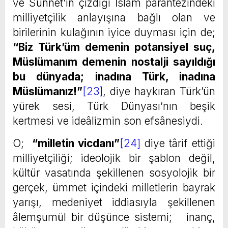
ve Sünnet’in çizdiği İslâm parantezindeki
milliyetçilik anlayışına bağlı olan ve
birilerinin kulağının iyice duyması için de;
“Biz Türk’üm demenin potansiyel suç,
Müslümanım demenin nostalji sayıldığı
bu dünyada; inadına Türk, inadına
Müslümanız!”
[23]
, diye haykıran Türk’ün
yürek sesi, Türk Dünyası’nın beşik
kertmesi ve ideâlizmin son efsânesiydi.
O;
“milletin vicdanı”
[24]
diye târif ettiği
milliyetçiliği; ideolojik bir şablon değil,
kültür vasatında şekillenen sosyolojik bir
gerçek, ümmet içindeki milletlerin bayrak
yarışı, medeniyet iddiasıyla şekillenen
âlemşumül bir düşünce sistemi; inanç,