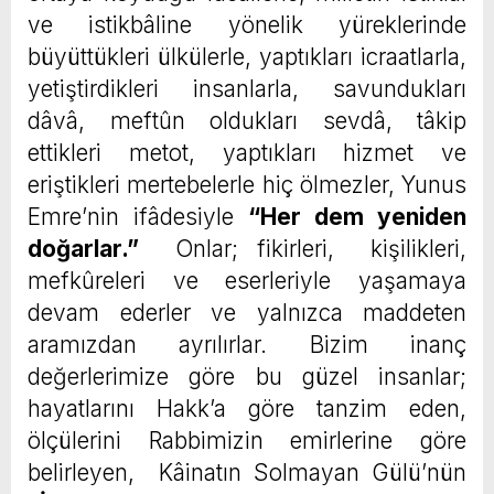
ve istikbâline yönelik yüreklerinde
büyüttükleri ülkülerle, yaptıkları icraatlarla,
yetiştirdikleri insanlarla, savundukları
dâvâ, meftûn oldukları sevdâ, tâkip
ettikleri metot, yaptıkları hizmet ve
eriştikleri mertebelerle hiç ölmezler, Yunus
Emre’nin ifâdesiyle
“Her dem yeniden
doğarlar.”
Onlar; fikirleri, kişilikleri,
mefkûreleri ve eserleriyle yaşamaya
devam ederler ve yalnızca maddeten
aramızdan ayrılırlar. Bizim inanç
değerlerimize göre bu güzel insanlar;
hayatlarını Hakk’a göre tanzim eden,
ölçülerini Rabbimizin emirlerine göre
belirleyen, Kâinatın Solmayan Gülü’nün