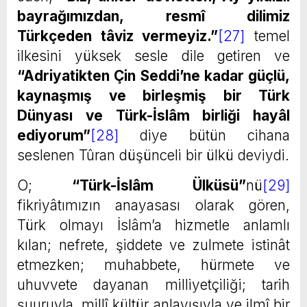
bayrağımızdan, resmî dilimiz
Türkçeden tâviz vermeyiz.”
[27]
temel
ilkesini yüksek sesle dile getiren ve
“Adriyatikten Çin Seddi’ne kadar güçlü,
kaynaşmış ve birleşmiş bir Türk
Dünyası ve Türk-İslâm birliği hayâl
ediyorum”
[28]
diye bütün cihana
seslenen Tûran düşünceli bir ülkü deviydi.
O;
“Türk-İslâm Ülküsü”
nü
[29]
fikriyâtımızın anayasası olarak gören,
Türk olmayı İslâm’a hizmetle anlamlı
kılan; nefrete, şiddete ve zulmete istinât
etmezken; muhabbete, hürmete ve
uhuvvete dayanan milliyetçiliği; tarih
şuuruyla, millî kültür anlayışıyla ve ilmî bir