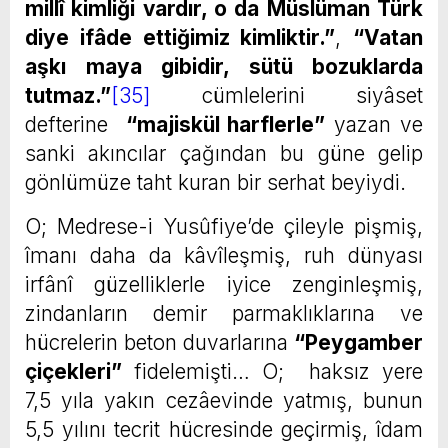
millî kimliği vardır, o da Müslüman Türk
diye ifâde ettiğimiz kimliktir.”
,
“Vatan
aşkı maya gibidir, sütü bozuklarda
tutmaz.”
[35]
cümlelerini siyâset
defterine
“majiskül harflerle”
yazan ve
sanki akıncılar çağından bu güne gelip
gönlümüze taht kuran bir serhat beyiydi.
O; Medrese-i Yusûfiye’de çileyle pişmiş,
îmanı daha da kâvîleşmiş, ruh dünyası
irfânî güzelliklerle iyice zenginleşmiş,
zindanların demir parmaklıklarına ve
hücrelerin beton duvarlarına
“Peygamber
çiçekleri”
fidelemişti… O; haksız yere
7,5 yıla yakın cezâevinde yatmış, bunun
5,5 yılını tecrit hücresinde geçirmiş, îdam