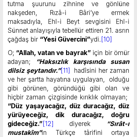
tutma şuurunu zihnine ve gönlüne
nakşeden, Rızâ-i Bâri’ye ermek
maksadıyla, Ehl-i Beyt sevgisini Ehl-i
Sünnet anlayışıyla tebellür ettiren 21. asrın
çağdaş bir
“Yesi Güvercini”
ydi.
[10]
O;
“Allah, vatan ve bayrak”
için bir ömür
adayan;
“Haksızlık karşısında susan
dilsiz şeytandır.”
[11]
hadîsini her zaman
ve her şartta hayatına uygulayan, olduğu
gibi görünen, göründüğü gibi olan ve
hiçbir zaman çizgisinde kırıklık olmayan;
“Düz yaşayacağız, düz duracağız, düz
yürüyeceğiz, dik duracağız, doğru
gideceğiz.”
[12]
diyerek
“Sırât-ı
mustakîm”
in Türkçe târifini ortaya