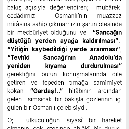
bakış açısıyla değerlendiren; mübârek
ecdâdımız Osmanlı’nın muazzez
mirâsına sahip çıkmamızın şartın ötesinde
bir mecbûriyet olduğunu ve
“Sancağın
düştüğü yerden ayağa kaldırılması”
,
“Yitiğin kaybedildiği yerde aranması”
,
“Tevhîd Sancağı’nın Anadolu’da
yeniden kıyama durdurulması”
gerektiğini bütün konuşmalarında dile
getiren ve tepeden tırnağa samimiyet
kokan
“Gardaş!..”
hitâbının ardından
gelen sımsıcak bir bakışla gözlerinin içi
gülen bir Osmanlı çelebisiydi.
O; ülkücülüğün siyâsî bir hareket
olmanın çok ötesinde ahlâkî bir duruş,