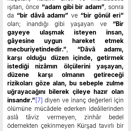
ışıtan, önce
“adam gibi bir adam”
, sonra
da
“bir dâvâ adamı”
ve
“bir gönül eri”
olan; inandığı gibi yaşayan ve
“Bir
gayeye ulaşmak isteyen insan,
gâyesine uygun hareket etmek
mecburiyetindedir.”
,
“Dâvâ adamı,
karşı olduğu düzen içinde, getirmek
istediği nizâmın ölçülerini yaşayan,
düzene karşı olmanın getireceği
rizikoları göze alan, bu sebeple zulme
uğrayacağını bilerek çileye hazır olan
insandır.”
[7]
diyen ve inanç değerleri için
ölümüne mücâdele ederken ideâllerinden
aslâ tâviz vermeyen, zinhâr bedel
ödemekten çekinmeyen Kürşad tavırlı bir