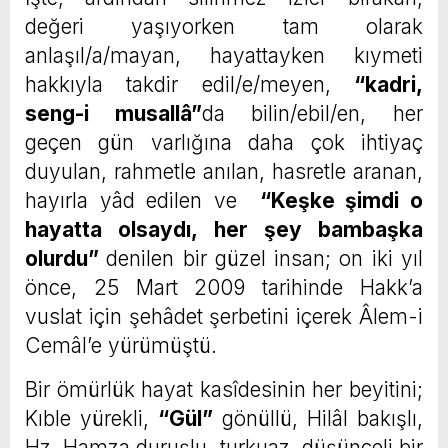
değeri yaşıyorken tam olarak
anlaşıl/a/mayan, hayattayken kıymeti
hakkıyla takdir edil/e/meyen,
“kadri,
seng-i musallâ”
da bilin/ebil/en, her
geçen gün varlığına daha çok ihtiyaç
duyulan, rahmetle anılan, hasretle aranan,
hayırla yâd edilen ve
“Keşke şimdi o
hayatta olsaydı, her şey bambaşka
olurdu”
denilen bir güzel insan; on iki yıl
önce, 25 Mart 2009 tarihinde Hakk’a
vuslat için şehâdet şerbetini içerek Âlem-i
Cemâl’e yürümüştü.
Bir ömürlük hayat kasîdesinin her beyitini;
Kıble yürekli,
“Gül”
gönüllü, Hilâl bakışlı,
Hz. Hamza duruşlu, turkuaz düşünceli bir