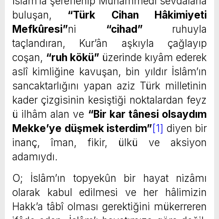
İslâm’la şereflenip Muhammedî sevdâlarla
buluşan,
“Türk Cihan Hâkimiyeti
Mefkûresi”
ni
“cihad”
ruhuyla
taçlandıran, Kur’ân aşkıyla çağlayıp
coşan,
“ruh kökü”
üzerinde kıyâm ederek
aslî kimliğine kavuşan, bin yıldır İslâm’ın
sancaktarlığını yapan aziz Türk milletinin
kader çizgisinin kesiştiği noktalardan feyz
ü ilhâm alan ve
“Bir kar tânesi olsaydım
Mekke’ye düşmek isterdim”
[1]
diyen bir
inanç, îman, fikir, ülkü ve aksiyon
adamıydı.
O; İslâm’ın topyekûn bir hayat nizâmı
olarak kabul edilmesi ve her hâlimizin
Hakk’a tâbî olması gerektiğini mükerreren