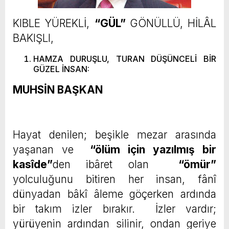
KIBLE YÜREKLİ,
“GÜL”
GÖNÜLLÜ, HİLÂL
BAKIŞLI,
HAMZA DURUŞLU, TURAN DÜŞÜNCELİ BİR
GÜZEL İNSAN:
MUHSİN BAŞKAN
Hayat denilen; beşikle mezar arasında
yaşanan ve
“ölüm için yazılmış bir
kasîde”
den ibâret olan
“ömür”
yolculuğunu bitiren her insan, fânî
dünyadan bâkî âleme göçerken ardında
bir takım izler bırakır. İzler vardır;
yürüyenin ardından silinir, ondan geriye