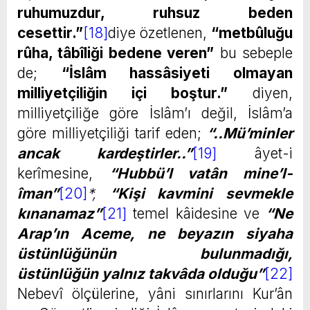
ruhumuzdur, ruhsuz beden
cesettir.”
[18]
diye özetlenen,
“metbûluğu
rûha, tâbîliği bedene veren”
bu sebeple
de;
“İslâm hassâsiyeti olmayan
milliyetçiliğin içi boştur.”
diyen,
milliyetçiliğe göre İslâm’ı değil, İslâm’a
göre milliyetçiliği tarif eden;
“..Mü’minler
ancak kardeştirler..”
[19]
âyet-i
kerîmesine,
“Hubbü’l vatân mine’l-
îman”
[20]
*,
“Kişi kavmini sevmekle
kınanamaz”
[21]
temel kâidesine ve
“Ne
Arap’ın Aceme, ne beyazın siyaha
üstünlüğünün bulunmadığı,
üstünlüğün yalnız takvâda olduğu”
[22]
Nebevî ölçülerine, yâni sınırlarını Kur’ân