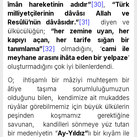
îmân hareketinin adıdır”
[30]
,
“Türk
milliyetçilerinin dâvâsı Allah ve
Resûlü’nün dâvâsıdır.”
[31]
diyen ve
ülkücülüğün;
“her zemine uyan, her
kapıyı açan, her tarife sığan bir
tanımlama”
[32]
olmadığını, ‘
cami ile
meyhane arasını ihâta eden bir yelpaze
’
oluşturmadığını çok iyi bilenlerdendi.
O; ihtişamlı bir mâziyi muhteşem bir
âtiye taşıma sorumluluğumuzun
olduğunu bilen, kendimize ait mukaddes
rüyâlar görebilmemiz için büyük ülkülerin
peşinden koşmamız gerektiğine
savunan, kandilleri sönmeye yüz tutan
bir medeniyetin “
Ay-Yıldız”
lı bir kıyâm ile