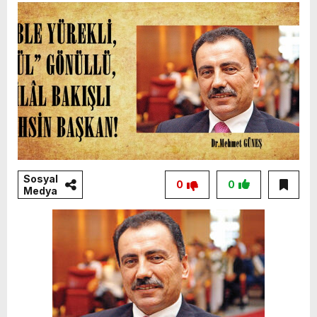
Sosyal
0
0
Medya