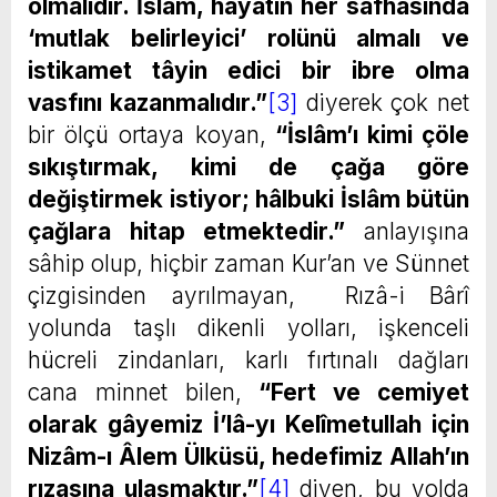
olmalıdır. İslâm, hayatın her safhasında
‘mutlak belirleyici’ rolünü almalı ve
istikamet tâyin edici bir ibre olma
vasfını kazanmalıdır.”
[3]
diyerek çok net
bir ölçü ortaya koyan,
“İslâm’ı kimi çöle
sıkıştırmak, kimi de çağa göre
değiştirmek istiyor; hâlbuki İslâm bütün
çağlara hitap etmektedir.”
anlayışına
sâhip olup, hiçbir zaman Kur’an ve Sünnet
çizgisinden ayrılmayan, Rızâ-i Bârî
yolunda taşlı dikenli yolları, işkenceli
hücreli zindanları, karlı fırtınalı dağları
cana minnet bilen,
“Fert ve cemiyet
olarak gâyemiz İ’lâ-yı Kelîmetullah için
Nizâm-ı Âlem Ülküsü, hedefimiz Allah’ın
rızasına ulaşmaktır.”
[4]
diyen, bu yolda