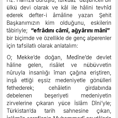
ülkü devi olarak ve kâl ile hâlini tevhîd
ederek defter-i âmâline yazan Şehit
Başkanımızın kim olduğunu, eskilerin
tâbiriyle;
“efrâdını câmî, ağyârını mânî”
bir biçimde ve özellikle de genç alperenler
için tafsilatlı olarak anlatalım:
O; Mekke’de doğan, Medîne’de devlet
hâline gelen, risâlet ve nübüvvetin
nûruyla insanlığı îman çağına eriştiren,
inşâ ettiği eşsiz medeniyetle gönülleri
fethederek; cehâletin girdabında
debelenen beşeriyeti medeniyetin
zirvelerine çıkaran yüce İslâm Dîni’yle;
Türkistan’da tarih sahnesine çıkan,