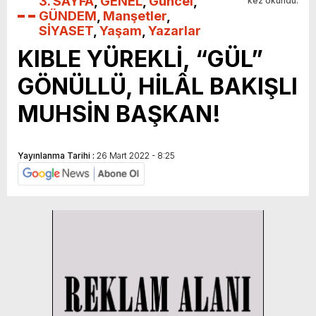
3. SAYFA
,
GENEL
,
Güncel
,
kez okundu.
GÜNDEM
,
Manşetler
,
SİYASET
,
Yaşam
,
Yazarlar
KIBLE YÜREKLİ, “GÜL”
GÖNÜLLÜ, HİLÂL BAKIŞLI
MUHSİN BAŞKAN!
Yayınlanma Tarihi :
26 Mart 2022 - 8:25