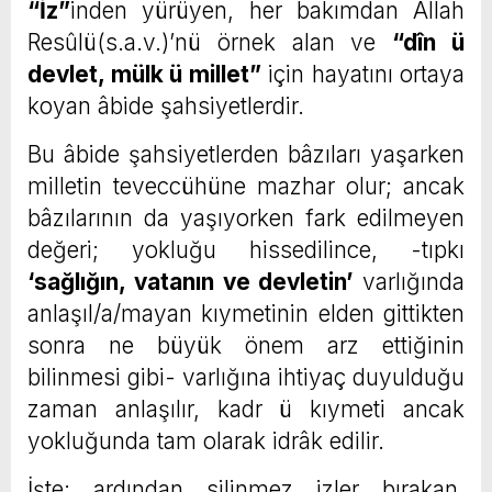
“İz”
inden yürüyen, her bakımdan Allah
Resûlü(s.a.v.)’nü örnek alan ve
“dîn ü
devlet, mülk ü millet”
için hayatını ortaya
koyan âbide şahsiyetlerdir.
Bu âbide şahsiyetlerden bâzıları yaşarken
milletin teveccühüne mazhar olur; ancak
bâzılarının da yaşıyorken fark edilmeyen
değeri; yokluğu hissedilince, -tıpkı
‘sağlığın, vatanın ve devletin’
varlığında
anlaşıl/a/mayan kıymetinin elden gittikten
sonra ne büyük önem arz ettiğinin
bilinmesi gibi- varlığına ihtiyaç duyulduğu
zaman anlaşılır, kadr ü kıymeti ancak
yokluğunda tam olarak idrâk edilir.
İşte; ardından silinmez izler bırakan,