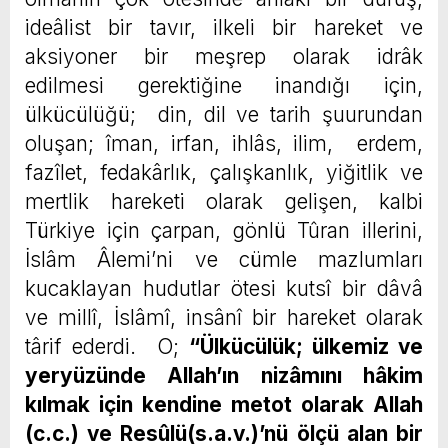
ideâlist bir tavır, ilkeli bir hareket ve
aksiyoner bir meşrep olarak idrâk
edilmesi gerektiğine inandığı için,
ülkücülüğü; din, dil ve tarih şuurundan
oluşan; îman, irfan, ihlâs, ilim, erdem,
fazîlet, fedakârlık, çalışkanlık, yiğitlik ve
mertlik hareketi olarak gelişen, kalbi
Türkiye için çarpan, gönlü Tûran illerini,
İslâm Âlemi’ni ve cümle mazlumları
kucaklayan hudutlar ötesi kutsî bir dâvâ
ve millî, İslâmî, insânî bir hareket olarak
târif ederdi. O;
“Ülkücülük; ülkemiz ve
yeryüzünde Allah’ın nizâmını hâkim
kılmak için kendine metot olarak Allah
(c.c.) ve Resûlü(s.a.v.)’nü ölçü alan bir