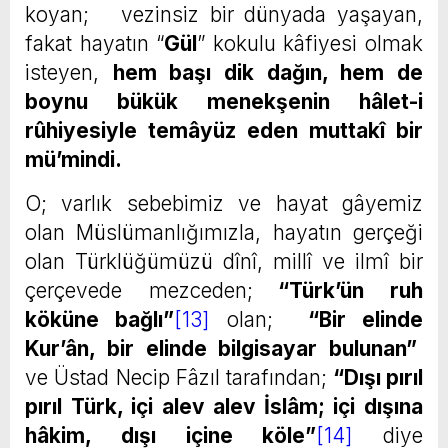
koyan; vezinsiz bir dünyada yaşayan,
fakat hayatın “
Gül
” kokulu kâfiyesi olmak
isteyen,
hem başı dik dağın, hem de
boynu bükük menekşenin hâlet-i
rûhiyesiyle temâyüz eden muttakî bir
mü’mindi.
O; varlık sebebimiz ve hayat gâyemiz
olan Müslümanlığımızla, hayatın gerçeği
olan Türklüğümüzü dînî, millî ve ilmî bir
çerçevede mezceden;
“Türk’ün ruh
köküne bağlı
”
[13]
olan;
“Bir elinde
Kur’ân, bir elinde bilgisayar bulunan”
ve Üstad Necip Fâzıl tarafından;
“Dışı pırıl
pırıl Türk, içi alev alev İslâm; içi dışına
hâkim, dışı içine köle”
[14]
diye