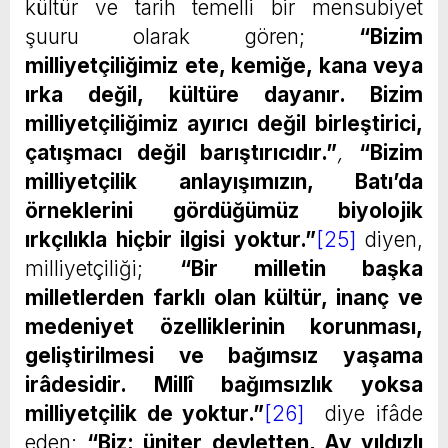
kültür ve tarih temelli bir mensubiyet
şuuru olarak gören;
“Bizim
milliyetçiliğimiz ete, kemiğe, kana veya
ırka değil, kültüre dayanır. Bizim
milliyetçiliğimiz ayırıcı değil birleştirici,
çatışmacı değil barıştırıcıdır.”
,
“Bizim
milliyetçilik anlayışımızın, Batı’da
örneklerini gördüğümüz biyolojik
ırkçılıkla hiçbir ilgisi yoktur.”
[25]
diyen,
milliyetçiliği;
“Bir milletin başka
milletlerden farklı olan kültür, inanç ve
medeniyet özelliklerinin korunması,
geliştirilmesi ve bağımsız yaşama
irâdesidir. Millî bağımsızlık yoksa
milliyetçilik de yoktur.”
[26]
diye ifâde
eden;
“Biz; üniter devletten, Ay yıldızlı