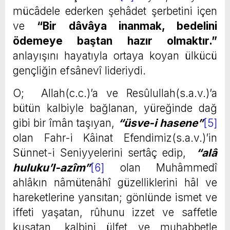
mücâdele ederken şehâdet şerbetini içen
ve
“Bir dâvâya inanmak, bedelini
ödemeye baştan hazır olmaktır.”
anlayışını hayatıyla ortaya koyan ülkücü
gençliğin efsânevî lideriydi.
O; Allah(c.c.)’a ve Resûlullah(s.a.v.)’a
bütün kalbiyle bağlanan, yüreğinde dağ
gibi bir îmân taşıyan,
“üsve-i hasene”
[5]
olan Fahr-i Kâinat Efendimiz(s.a.v.)’in
Sünnet-i Seniyyelerini sertâç edip,
“alâ
huluku’l-azîm”
[6]
olan Muhâmmedî
ahlâkın nâmütenâhî güzelliklerini hâl ve
hareketlerine yansıtan; gönlünde ismet ve
iffeti yaşatan, rûhunu izzet ve saffetle
kuşatan, kalbini ülfet ve muhabbetle