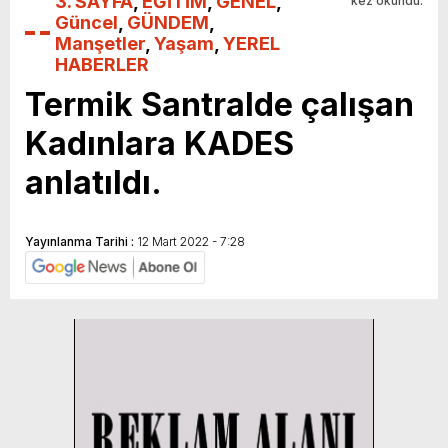
3. SAYFA
,
EĞİTİM
,
GENEL
,
kez okundu.
Güncel
,
GÜNDEM
,
Manşetler
,
Yaşam
,
YEREL
HABERLER
Termik Santralde çalışan
Kadınlara KADES
anlatıldı.
Yayınlanma Tarihi :
12 Mart 2022 - 7:28