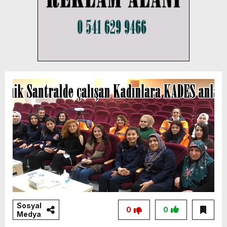
Sosyal
0
0
Medya