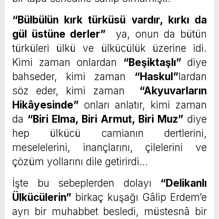
“Bülbülün kırk türküsü vardır, kırkı da
gül üstüne derler”
ya, onun da bütün
türküleri ülkü ve ülkücülük üzerine idi.
Kimi zaman onlardan
“
Beşiktaşlı”
diye
bahseder, kimi zaman
“
Haskul”
lardan
söz eder, kimi zaman
“
Akyuvarların
Hikâyesinde”
onları anlatır, kimi zaman
da
“
Biri Elma, Biri Armut, Biri Muz”
diye
hep ülkücü camianın dertlerini,
meselelerini, inançlarını, çilelerini ve
çözüm yollarını dile getirirdi…
İşte bu sebeplerden dolayı
“
Delikanlı
Ülkücülerin”
birkaç kuşağı Gâlip Erdem’e
ayrı bir muhabbet besledi, müstesnâ bir