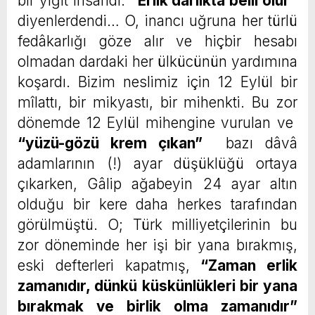
bir yiğit insandı.
“
Erlik darlıkta belli olur”
diyenlerdendi… O, inancı uğruna her türlü
fedâkarlığı göze alır ve hiçbir hesabı
olmadan dardaki her ülkücünün yardımına
koşardı. Bizim neslimiz için 12 Eylül bir
mîlattı, bir mikyastı, bir mihenkti. Bu zor
dönemde 12 Eylül mihengine vurulan ve
“yüzü-gözü krem çıkan”
bazı dâvâ
adamlarının (!) ayar düşüklüğü ortaya
çıkarken, Gâlip ağabeyin 24 ayar altın
olduğu bir kere daha herkes tarafından
görülmüştü. O; Türk milliyetçilerinin bu
zor döneminde her işi bir yana bırakmış,
eski defterleri kapatmış,
“
Zaman erlik
zamanıdır, dünkü küskünlükleri bir yana
bırakmak ve birlik olma zamanıdır”