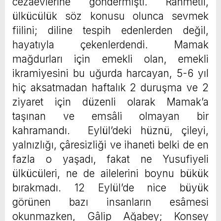
cezaevlerine göndermişti. Rahmetli,
ülkücülük söz konusu olunca sevmek
fiilini; diline tespih edenlerden değil,
hayatıyla çekenlerdendi. Mamak
mağdurları için emekli olan, emekli
ikramiyesini bu uğurda harcayan, 5-6 yıl
hiç aksatmadan haftalık 2 duruşma ve 2
ziyaret için düzenli olarak Mamak’a
taşınan ve emsâli olmayan bir
kahramandı. Eylül’deki hüznü, çileyi,
yalnızlığı, çâresizliği ve ihaneti belki de en
fazla o yaşadı, fakat ne Yusufiyeli
ülkücüleri, ne de ailelerini boynu bükük
bırakmadı. 12 Eylül’de nice büyük
görünen bazı insanların esâmesi
okunmazken, Gâlip Ağabey; Konsey