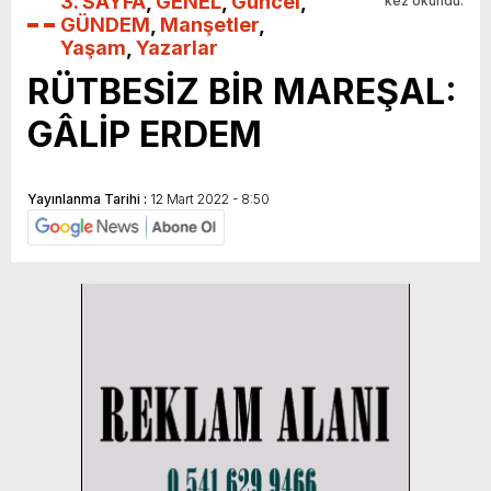
3. SAYFA
,
GENEL
,
Güncel
,
kez okundu.
GÜNDEM
,
Manşetler
,
Yaşam
,
Yazarlar
RÜTBESİZ BİR MAREŞAL:
GÂLİP ERDEM
Yayınlanma Tarihi :
12 Mart 2022 - 8:50