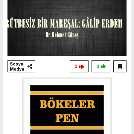
Sosyal
0
0
Medya