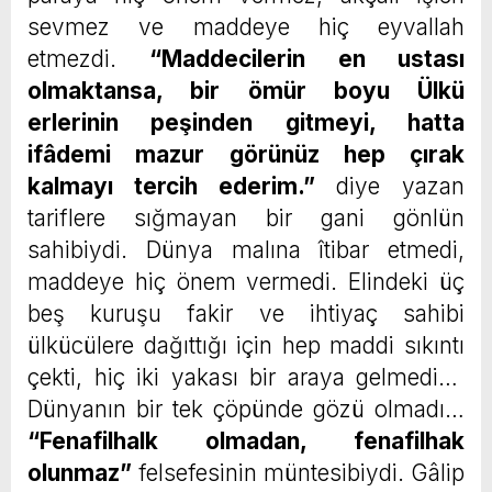
sevmez ve maddeye hiç eyvallah
etmezdi.
“
Maddecilerin en ustası
olmaktansa, bir ömür boyu Ülkü
erlerinin peşinden gitmeyi, hatta
ifâdemi mazur görünüz hep çırak
kalmayı tercih ederim.”
diye yazan
tariflere sığmayan bir gani gönlün
sahibiydi. Dünya malına îtibar etmedi,
maddeye hiç önem vermedi. Elindeki üç
beş kuruşu fakir ve ihtiyaç sahibi
ülkücülere dağıttığı için hep maddi sıkıntı
çekti, hiç iki yakası bir araya gelmedi…
Dünyanın bir tek çöpünde gözü olmadı…
“
Fenafilhalk olmadan, fenafilhak
olunmaz”
felsefesinin müntesibiydi. Gâlip