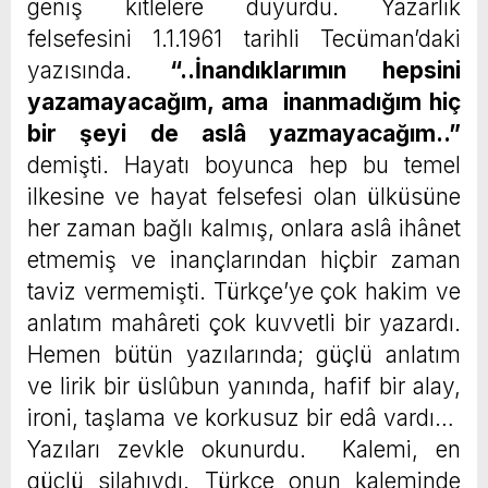
geniş kitlelere duyurdu. Yazarlık
felsefesini 1.1.1961 tarihli Tecüman’daki
yazısında.
“..İnandıklarımın hepsini
yazamayacağım, ama inanmadığım hiç
bir şeyi de aslâ yazmayacağım..”
demişti. Hayatı boyunca hep bu temel
ilkesine ve hayat felsefesi olan ülküsüne
her zaman bağlı kalmış, onlara aslâ ihânet
etmemiş ve inançlarından hiçbir zaman
taviz vermemişti. Türkçe’ye çok hakim ve
anlatım mahâreti çok kuvvetli bir yazardı.
Hemen bütün yazılarında; güçlü anlatım
ve lirik bir üslûbun yanında, hafif bir alay,
ironi, taşlama ve korkusuz bir edâ vardı…
Yazıları zevkle okunurdu. Kalemi, en
güçlü silahıydı. Türkçe onun kaleminde