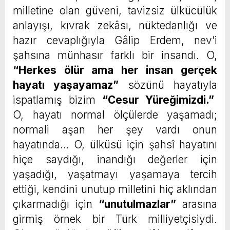
milletine olan güveni, tavizsiz ülkücülük
anlayışı, kıvrak zekâsı, nüktedanlığı ve
hazır cevaplığıyla Gâlip Erdem, nev’i
şahsına münhasır farklı bir insandı. O,
“Herkes ölür ama her insan gerçek
hayatı yaşayamaz”
sözünü hayatıyla
ispatlamış bizim
“
Cesur Yüreğimizdi.
”
O, hayatı normal ölçülerde yaşamadı;
normali aşan her şey vardı onun
hayatında… O, ülküsü için şahsî hayatını
hiçe saydığı, inandığı değerler için
yaşadığı, yaşatmayı yaşamaya tercih
ettiği, kendini unutup milletini hiç aklından
çıkarmadığı için
“
unutulmazlar
”
arasına
girmiş örnek bir Türk milliyetçisiydi.