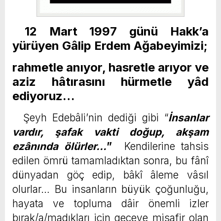
12 Mart 1997 günü Hakk’a
yürüyen Gâlip Erdem Ağabeyimizi;
rahmetle anıyor, hasretle arıyor ve
aziz hâtırasını hürmetle yâd
ediyoruz…
Şeyh Edebâli’nin dediği gibi “
İnsanlar
vardır, şafak vakti doğup, akşam
ezânında ölürler…
”
Kendilerine tahsis
edilen ömrü tamamladıktan sonra, bu fânî
dünyadan göç edip, bâkî âleme vâsıl
olurlar… Bu insanların büyük çoğunluğu,
hayata ve topluma dâir önemli izler
bırak/a/madıkları için geceye misafir olan