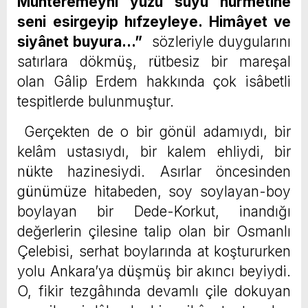
Muhteremeyni yüzü suyu hürmetine
seni esirgeyip hıfzeyleye. Himâyet ve
siyânet buyura…”
sözleriyle duygularını
satırlara dökmüş, rütbesiz bir mareşal
olan Gâlip Erdem hakkında çok isâbetli
tespitlerde bulunmuştur.
Gerçekten de o bir gönül adamıydı, bir
kelâm ustasıydı, bir kalem ehliydi, bir
nükte hazinesiydi. Asırlar öncesinden
günümüze hitabeden, soy soylayan-boy
boylayan bir Dede-Korkut, inandığı
değerlerin çilesine talip olan bir Osmanlı
Çelebisi, serhat boylarında at koştururken
yolu Ankara’ya düşmüş bir akıncı beyiydi.
O, fikir tezgâhında devamlı çile dokuyan