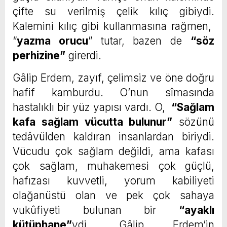
çifte su verilmiş çelik kılıç gibiydi.
Kalemini kılıç gibi kullanmasına rağmen,
“
yazma orucu
” tutar, bazen de
“
söz
perhizine”
girerdi.
Gâlip Erdem, zayıf, çelimsiz ve öne doğru
hafif kamburdu. O’nun sîmasında
hastalıklı bir yüz yapısı vardı. O,
“
Sağlam
kafa sağlam vücutta bulunur”
sözünü
tedâvülden kaldıran insanlardan biriydi.
Vücudu çok sağlam değildi, ama kafası
çok sağlam, muhakemesi çok güçlü,
hafızası kuvvetli, yorum kabiliyeti
olağanüstü olan ve pek çok sahaya
vukûfiyeti bulunan bir
“
ayaklı
kütüphane”
ydi. Gâlip Erdem’in