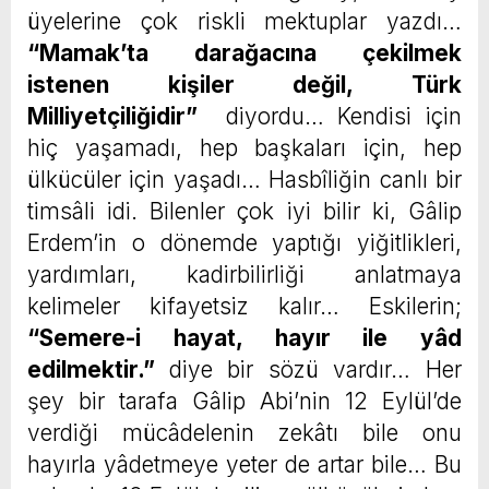
üyelerine çok riskli mektuplar yazdı…
“
Mamak’ta darağacına çekilmek
istenen kişiler değil, Türk
Milliyetçiliğidir”
diyordu… Kendisi için
hiç yaşamadı, hep başkaları için, hep
ülkücüler için yaşadı… Hasbîliğin canlı bir
timsâli idi. Bilenler çok iyi bilir ki, Gâlip
Erdem’in o dönemde yaptığı yiğitlikleri,
yardımları, kadirbilirliği anlatmaya
kelimeler kifayetsiz kalır… Eskilerin;
“Semere-i hayat, hayır ile yâd
edilmektir.”
diye bir sözü vardır… Her
şey bir tarafa Gâlip Abi’nin 12 Eylül’de
verdiği mücâdelenin zekâtı bile onu
hayırla yâdetmeye yeter de artar bile… Bu