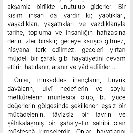
akşamla birlikte unutulup giderler. Bir
kısım insan da vardır ki; yaptıkları,
yaşadıkları, yaşattıkları ve yazdıklarıyla
tarihe, topluma ve insanlığın hafızasına
derin izler bırakır; geceye karışıp gitmez,
nisyana terk edilmez, geceleri yırtan
müjdeli bir şafak gibi hayatiyetini devam
ettirir, hatırlanır, aranır ve yâd edilirler…
Onlar, mukaddes inançların, büyük
dâvâların, ulvî hedeflerin ve soylu
mefkûrelerin müntesibi olup, bu yüce
değerlerin gölgesinde şekillenen eşsiz bir
mücâdelenin, tâvizsiz bir tavrın ve
şâhikalaşmış bir şahsiyetin sahibi olan
müstesnâ kimselerdir. Onlar, hayatlarını