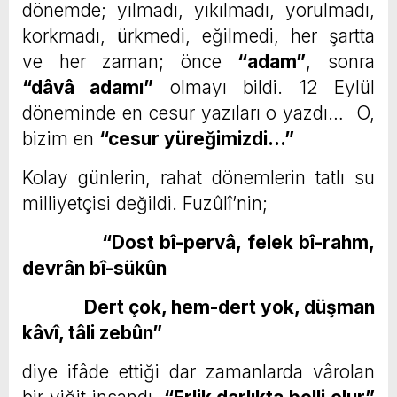
dönemde; yılmadı, yıkılmadı, yorulmadı,
korkmadı, ürkmedi, eğilmedi, her şartta
ve her zaman; önce
“
adam”
, sonra
“
dâvâ adamı”
olmayı bildi. 12 Eylül
döneminde en cesur yazıları o yazdı… O,
bizim en
“
cesur yüreğimizdi…”
Kolay günlerin, rahat dönemlerin tatlı su
milliyetçisi değildi. Fuzûlî’nin;
“Dost bî-pervâ, felek bî-rahm,
devrân bî-sükûn
Dert çok, hem-dert yok, düşman
kâvî, tâli zebûn”
diye ifâde ettiği dar zamanlarda vârolan