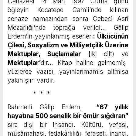
Cenazesi 14 Mart 1997 Cuma günü
öğleyin Kocatepe Camii’nde kılınan
cenaze namazından sonra Cebeci Asrî
Mezarlığı’nda toprağa verildi… Gâlip
Erdem’in yayınlanmış eserleri
: Ülkücünün
Çilesi, Sosyalizm ve Milliyetçilik Üzerine
Mektuplar, Suçlamalar (
iki cilt) ve
Mektuplar’
dır… Kitap haline gelmemiş
yüzlerce yazısı, yayınlanmamış altmışa
yakın şiiri vardır.
* * *
Rahmetli Gâlip Erdem,
“
67 yıllık
hayatına 500 senelik bir ömür sığdıran
”
sıra dışı bir insandı. Kültürü, vefası,
müsâmahası, fedakârlılığı, feraseti, inancı,