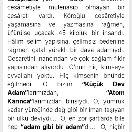
cesâmetiyle mütenasip olmayan bir
cesâreti vardı. Köroğlu cesâretiyle
yaşamasına ve yazmasına rağmen,
üfürülse uçacak 45 kiloluk bir insandı.
Hâlim selim yapısına, çelimsiz bedenine
rağmen çatal yürekli bir dava adamıydı.
Cesaretini inancından ve çok sağlam fikir
yapısından alıyordu. O’nun hiç kimseye
eyvallahı yoktu. Hiç kimsenin önünde
eğilmedi. O bizim
“
Küçük Dev
Adam”
larımızdan,
“
Atom
Karınca”
larımızdan birisiydi. O, yumruk
kadar yüreğinde dağ gibi bir îman taşıyan
bir ülkü deviydi… O; en zor şartlarda bile
hep
“
adam gibi bir adam”
dı… O, hiçbir