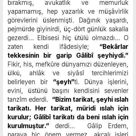
bırakmış, avukatlık ve memurluk
yapamamış, hep yazarlık ve müşâvirlik
görevlerini üslenmişti. Dağınık yaşardı,
pejmürde giyinirdi, üç-dört günlük sakalla
gezerdi… Elbisesi hiç ütülü olmazdı… O
zaten kendi ifâdesiyle;
“
Bekârlar
tekkesinin bir garip Gâlibî şeyhiydi.”
Fikir, his, mefkûre dünyamızı düzenleyen,
ülkü, ahlâk ve siyâsî tercihlerimizi
belirleyen bir
“
şeyh”
ti. Dünya işlerini,
evini, üstünü başını kendisini sevenler
tanzîm ederdi.
“Bizim tarikat, şeyhi ıslah
tarikatı. Her tarikat, müridi ıslah için
kurulur; Gâlibî tarikatı da beni ıslah için
kurulmuştur.”
derdi… Gâlip Erdem,
paraya hiç önem vermez, akçalı işleri