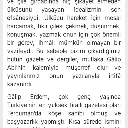
ve çile girdâbında hiç şikâyet etmeden
ülküsünü yaşayan idealizmin son
efsânesiydi. Ülkücü hareket için mesai
harcamak, fikir çilesi çekmek, düşünmek,
konuşmak, yazmak onun için çok önemli
bir görev, ihmâli mümkün olmayan bir
vazifeydi. Bu sebeple bizim çıkardığımız
bütün gazete ve dergiler, mutlaka Gâlip
Abi’nin kalemiyle müşerref olur ve
yayınlarımız onun yazılarıyla irtifâ
kazanırdı…
Gâlip Erdem, çok genç yaşında
Türkiye’nin en yüksek tirajlı gazetesi olan
Tercüman’da köşe sahibi olmuş ve
başyazarlık yapmıştı. Kısa sürede ismini