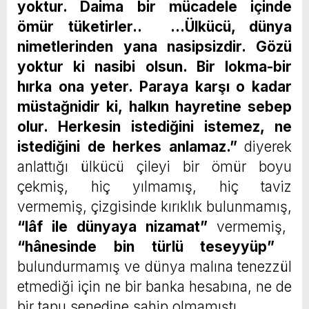
yoktur. Daima bir mücadele içinde
ömür tüketirler.. …Ülkücü, dünya
nimetlerinden yana nasipsizdir. Gözü
yoktur ki nasibi olsun. Bir lokma-bir
hırka ona yeter. Paraya karşı o kadar
müstağnidir ki, halkın hayretine sebep
olur. Herkesin istediğini istemez, ne
istediğini de herkes anlamaz.”
diyerek
anlattığı ülkücü çileyi bir ömür boyu
çekmiş, hiç yılmamış, hiç taviz
vermemiş, çizgisinde kırıklık bulunmamış,
“lâf ile dünyaya nizamat”
vermemiş,
“hânesinde bin türlü teseyyüp”
bulundurmamış ve dünya malına tenezzül
etmediği için ne bir banka hesabına, ne de
bir tapu senedine sahip olmamıştı.