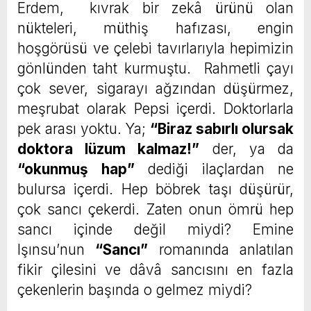
Erdem, kıvrak bir zekâ ürünü olan
nükteleri, müthiş hafızası, engin
hoşgörüsü ve çelebi tavırlarıyla hepimizin
gönlünden taht kurmuştu. Rahmetli çayı
çok sever, sigarayı ağzından düşürmez,
meşrubat olarak Pepsi içerdi. Doktorlarla
pek arası yoktu. Ya;
“
Biraz sabırlı olursak
doktora lüzum kalmaz!”
der, ya da
“
okunmuş hap”
dediği ilaçlardan ne
bulursa içerdi. Hep böbrek taşı düşürür,
çok sancı çekerdi. Zaten onun ömrü hep
sancı içinde değil miydi? Emine
Işınsu’nun
“
Sancı”
romanında anlatılan
fikir çilesini ve dâvâ sancısını en fazla
çekenlerin başında o gelmez miydi?