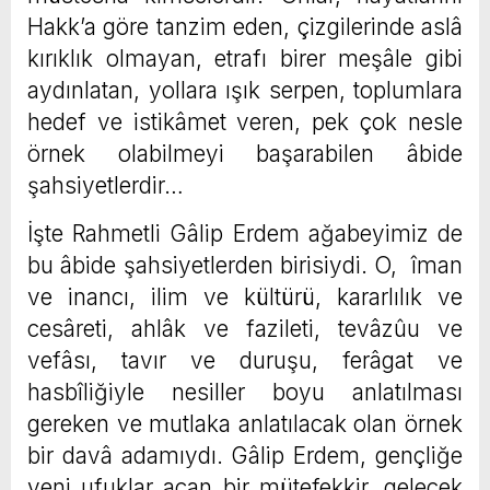
Hakk’a göre tanzim eden, çizgilerinde aslâ
kırıklık olmayan, etrafı birer meşâle gibi
aydınlatan, yollara ışık serpen, toplumlara
hedef ve istikâmet veren, pek çok nesle
örnek olabilmeyi başarabilen âbide
şahsiyetlerdir…
İşte Rahmetli Gâlip Erdem ağabeyimiz de
bu âbide şahsiyetlerden birisiydi. O, îman
ve inancı, ilim ve kültürü, kararlılık ve
cesâreti, ahlâk ve fazileti, tevâzûu ve
vefâsı, tavır ve duruşu, ferâgat ve
hasbîliğiyle nesiller boyu anlatılması
gereken ve mutlaka anlatılacak olan örnek
bir davâ adamıydı. Gâlip Erdem, gençliğe
yeni ufuklar açan bir mütefekkir, gelecek