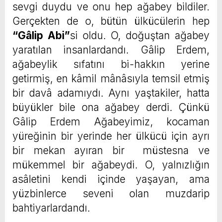
sevgi duydu ve onu hep ağabey bildiler.
Gerçekten de o, bütün ülkücülerin hep
“
Gâlip Abi”
si oldu. O, doğuştan ağabey
yaratılan insanlardandı. Gâlip Erdem,
ağabeylik sıfatını bi-hakkın yerine
getirmiş, en kâmil mânâsıyla temsil etmiş
bir davâ adamıydı. Aynı yaştakiler, hatta
büyükler bile ona ağabey derdi. Çünkü
Gâlip Erdem Ağabeyimiz, kocaman
yüreğinin bir yerinde her ülkücü için ayrı
bir mekan ayıran bir müstesna ve
mükemmel bir ağabeydi. O, yalnızlığın
asâletini kendi içinde yaşayan, ama
yüzbinlerce seveni olan muzdarip
bahtiyarlardandı.