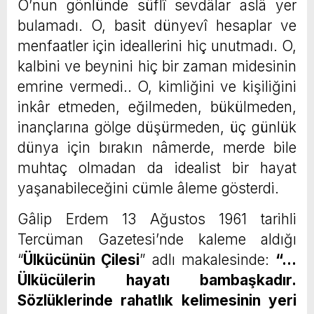
O’nun gönlünde süflî sevdâlar aslâ yer
bulamadı. O, basit dünyevî hesaplar ve
menfaatler için ideallerini hiç unutmadı. O,
kalbini ve beynini hiç bir zaman midesinin
emrine vermedi.. O, kimliğini ve kişiliğini
inkâr etmeden, eğilmeden, bükülmeden,
inançlarına gölge düşürmeden, üç günlük
dünya için bırakın nâmerde, merde bile
muhtaç olmadan da idealist bir hayat
yaşanabileceğini cümle âleme gösterdi.
Gâlip Erdem 13 Ağustos 1961 tarihli
Tercüman Gazetesi’nde kaleme aldığı
“
Ülkücünün Çilesi
” adlı makalesinde:
“…
Ülkücülerin hayatı bambaşkadır.
Sözlüklerinde rahatlık kelimesinin yeri