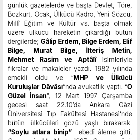
günlük gazetelerde ve başta Devlet, Töre,
Bozkurt, Ocak, Ülkücü Kadro, Yeni Sözcü,
Millî Eğitim ve Kültür vs. başta olmak
üzere ülkücü hareketin çıkardığı bütün
dergilerde;
Gâlip Erdem, Bilge Erdem, Elif
Bilge, Murat Bilge, İlteriş Metin,
Mehmet Rasim ve Aptâlî
isimleriyle
fıkralar ve makaleler yazdı. 1982 yılında
emekli oldu ve “
MHP ve Ülkücü
Kuruluşlar Dâvâsı
”nda avukatlık yaptı. “
O
Güzel İnsan
”, 12 Mart 1997 Çarşamba
gecesi saat 22.10’da Ankara Gâzi
Üniversitesi Tıp Fakültesi Hastanesi’nde
bütün ülkücüleri gözü yaşlı bırakarak
“
Soylu atlara binip”
ebedî âleme gitti.