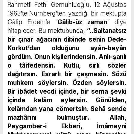
Rahmetli Fethi Gemuhluoğlu, 12 Ağustos
1963’te Nürnberg’ten yazdığı bir mektupta
Gâlip Erdem’e “
Gâlib-üz zaman
” diye
hitap eder. Bu mektubunda;
“..Saltanatsız
bir çınar ağacının dibinde senin Dede-
Korkut’dan olduğunu ayân-beyân
gördüm. Onun kişilerindensin. Anlı-şanlı
o tâifedensin. Kutlu, sırlı sözler
dağıtırsın. Esrarlı bir çeşmesin. Sözü
muhkem söylersin. Özden söylersin.
Bir ibâdet vecdi içinde, bir sema şevki
içinde kelâm eylersin. Gönülden,
kelâmdan yana cömertsin. Sehâ sende
mazhârını bulmuştur. Allah,
Peygamber-i Ekberi, İmâmeyni