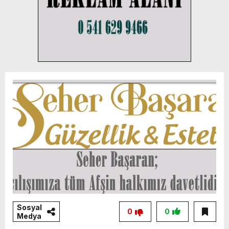
Sosyal
0
0
Medya