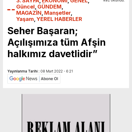
3. SAYFA
,
EKONOMİ
,
GENEL
,
kez okundu.
Güncel
,
GÜNDEM
,
MAGAZİN
,
Manşetler
,
Yaşam
,
YEREL HABERLER
Seher Başaran;
Açılışımıza tüm Afşin
halkımız davetlidir”
Yayınlanma Tarihi :
08 Mart 2022 - 6:21