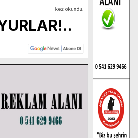
kez okundu.
YURLAR!..