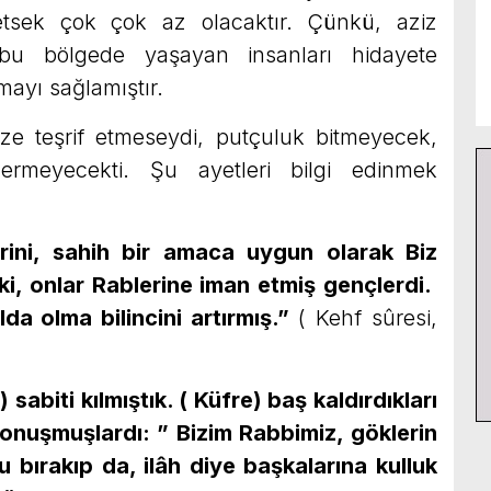
tsek çok çok az olacaktır. Çünkü, aziz
bu bölgede yaşayan insanları hidayete
mayı sağlamıştır.
eşrif etmeseydi, putçuluk bitmeyecek,
rmeyecekti. Şu ayetleri bilgi edinmek
rini, sahih bir amaca uygun olarak Biz
ki, onlar Rablerine iman etmiş gençlerdi.
da olma bilincini artırmış.”
( Kehf sûresi,
 sabiti kılmıştık. ( Küfre) baş kaldırdıkları
onuşmuşlardı: ” Bizim Rabbimiz, göklerin
u bırakıp da, ilâh diye başkalarına kulluk