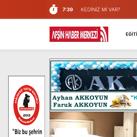
7:39
KEDİNİZ Mİ VAR?
7:27
Cumhurbaşkanı Erdoğan, Ay
13:57
Afşin Heyetinden Kaymak
EĞİT
10:34
Vatandaşlardan Ağustos 
16:48
Pusula Maraş Kamplarında
16:46
Pusula Maraş’ın Akademik
9:47
Afşin’de Orjinal deri işçil
8:37
Başkan Furkan Kılınç: “Bu
4:28
Başkan Görgel, Kahramanm
14:05
Madrigal, Perşembe Gün