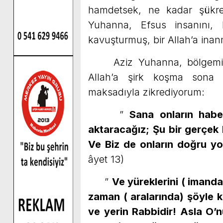
hamdetsek, ne kadar şükre
Yuhanna, Efsus insanını, 
kavuşturmuş, bir Allah’a inan
Aziz Yuhanna, bölgemize t
Allah’a şirk koşma sona e
maksadıyla zikrediyorum:
”
Sana onların habe
aktaracağız; Şu bir gerçek 
Ve Biz de onların doğru yol
âyet 13)
”
Ve yüreklerini ( imanda)
zaman ( aralarında) şöyle k
ve yerin Rabbidir! Asla O’n