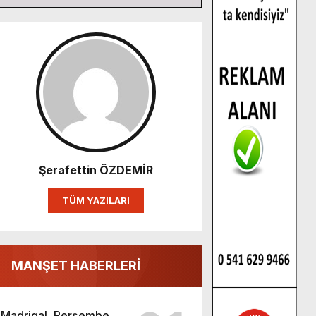
Şerafettin ÖZDEMİR
TÜM YAZILARI
MANŞET HABERLERİ
Madrigal, Perşembe