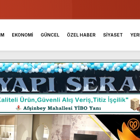
ser Çalık Ortaokulu Şehitlerinin Aileleriyle Bir Araya Geldi.
am Muammer Sarıdoğan’a Beşikdüzü’nde hayırlı olsun ziyareti
İM
EKONOMİ
GÜNCEL
ÖZEL HABER
SİYASET
YER
Fuarı’na Tam Not.
 2 Bin Genç Doğa ve Bilimle Buluştu.
 Desteği Türkiye Derecesi Getirdi.
iği hediyelik eşya satışı Yunus Dağdelen tarafından yaşatılıyor.
 birliktelik, Afşin Spor’un en büyük gücüdür.”
araş Kalesinde çalışmaları yerinde inceledi.
ü KAFUM’da Sahne Alacak.