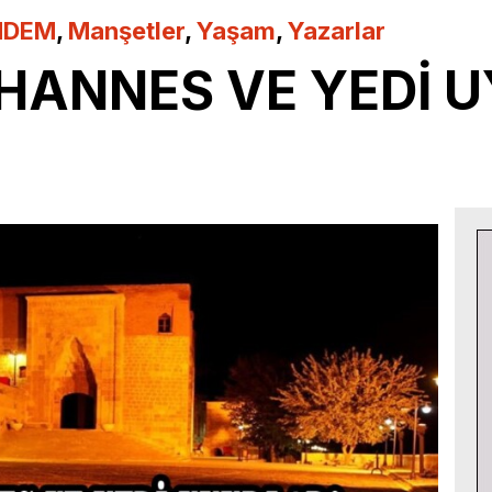
NDEM
,
Manşetler
,
Yaşam
,
Yazarlar
HANNES VE YEDİ U