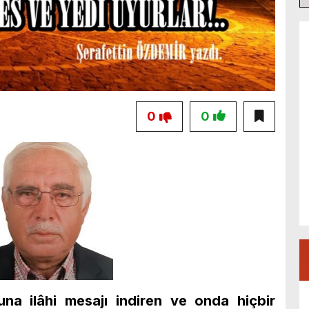
0
0
lâhi mesajı indiren ve onda hiçbir