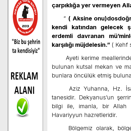
çarpıklığa yer vermeyen Al
”
( Aksine onu)dosdoğru 
kendi katından gelecek şi
erdemli davranan mü’minl
karşılığı müjdelesin.”
( Kehf 
Ayeti kerime meallerinden y
bulunan kutsal mekan ve mak
bunlara öncülük etmiş bulun
Aziz Yuhanna, Hz. İsa’nı
tanesidir. Dekyanus’un şerrin
bilgi ile, imanla, bir Alla
Havariyyun hazretleridir.
Bölgemiz olarak, bölge in