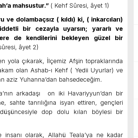
lah’a mahsustur.”
( Kehf Sûresi, âyet 1)
ve dolambaçsız ( kıldı) ki, ( inkarcıları)
ddetli bir cezayla uyarsın; yararlı ve
ere de kendilerini bekleyen güzel bir
sûresi, âyet 2)
ola çıkarak, İlçemiz Afşin topraklarında
am olan Ashab-ı Kehf ( Yedii Uyurlar) ve
an aziz Yuhanna’dan bahsedeceğim.
n arkadaşı on iki Havariyyun’dan bir
e, sahte tanrılığına isyan ettiren, gençleri
h düşüncesiyle dop dolu kılan böylesi bir
sanı olarak, Allahü Teala’ya ne kadar