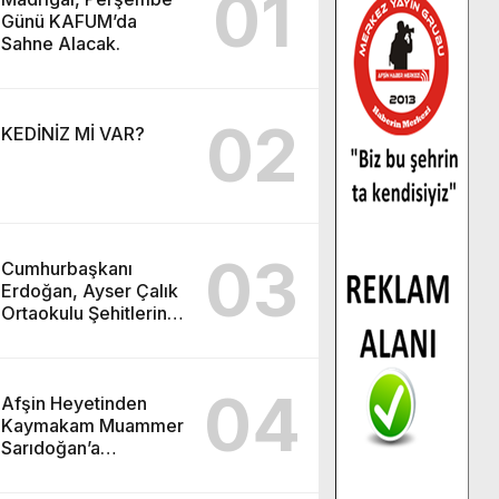
01
Günü KAFUM’da
Sahne Alacak.
02
KEDİNİZ Mİ VAR?
03
Cumhurbaşkanı
Erdoğan, Ayser Çalık
Ortaokulu Şehitlerinin
Aileleriyle Bir Araya
Geldi.
04
Afşin Heyetinden
Kaymakam Muammer
Sarıdoğan’a
Beşikdüzü’nde hayırlı
olsun ziyareti.