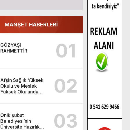
MANŞET HABERLERİ
01
GÖZYAŞI
RAHMETTİR
02
Afşin Sağlık Yüksek
Okulu ve Meslek
Yüksek Okulunda
görev değişimi!
03
Onikişubat
Belediyesi’nin
Üniversite Hazırlık