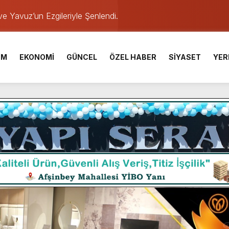
e Yavuz’un Ezgileriyle Şenlendi.
de olduğu Filistin Konvoyu, güçlenerek ilerliyor.
ü KAFUM’da Sahne Alacak.
İM
EKONOMİ
GÜNCEL
ÖZEL HABER
SİYASET
YER
ser Çalık Ortaokulu Şehitlerinin Aileleriyle Bir Araya Geldi.
am Muammer Sarıdoğan’a Beşikdüzü’nde hayırlı olsun ziyareti
Fuarı’na Tam Not.
 2 Bin Genç Doğa ve Bilimle Buluştu.
 Desteği Türkiye Derecesi Getirdi.
TESİ YAYINLANDI.