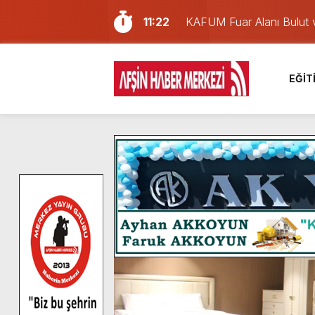
11:22
KAFUM Fuar Alanı Bulut v
8:06
Afşinli bir hemşehrimizin 
14:05
Madrigal, Perşembe Gün
EĞİT
7:39
KEDİNİZ Mİ VAR?
7:27
Cumhurbaşkanı Erdoğan, Ay
13:57
Afşin Heyetinden Kaymak
10:34
Vatandaşlardan Ağustos 
16:48
Pusula Maraş Kamplarında
16:46
Pusula Maraş’ın Akademik
13:27
NOTER ONAYLI TYP LİS