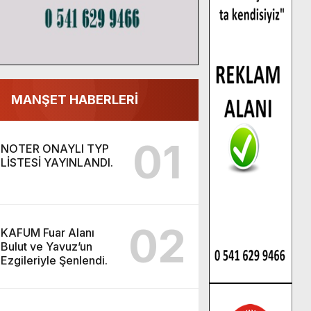
MANŞET HABERLERİ
01
NOTER ONAYLI TYP
LİSTESİ YAYINLANDI.
02
KAFUM Fuar Alanı
Bulut ve Yavuz’un
Ezgileriyle Şenlendi.