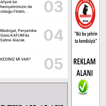
03
Afşinli bir
hemşehrimizin de
olduğu Filistin
Konvoyu, güçlenerek
ilerliyor.
04
Madrigal, Perşembe
Günü KAFUM’da
Sahne Alacak.
05
KEDİNİZ Mİ VAR?