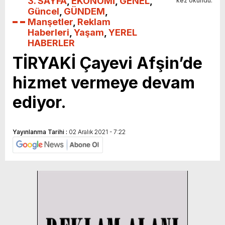
3. SAYFA
,
EKONOMİ
,
GENEL
,
kez okundu.
Güncel
,
GÜNDEM
,
Manşetler
,
Reklam
Haberleri
,
Yaşam
,
YEREL
HABERLER
TİRYAKİ Çayevi Afşin’de
hizmet vermeye devam
ediyor.
Yayınlanma Tarihi :
02 Aralık 2021 - 7:22