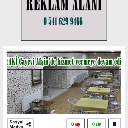
Sosyal
0
0
Medya