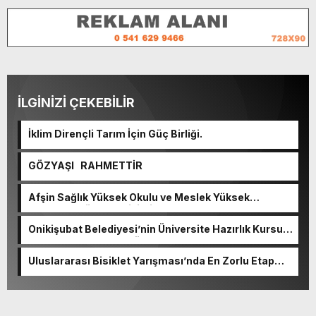
İLGİNİZİ ÇEKEBİLİR
İklim Dirençli Tarım İçin Güç Birliği.
GÖZYAŞI RAHMETTİR
Afşin Sağlık Yüksek Okulu ve Meslek Yüksek
Okulunda görev değişimi!
Onikişubat Belediyesi’nin Üniversite Hazırlık Kursu
başvurularında son gün 7 Ağustos.
Uluslararası Bisiklet Yarışması’nda En Zorlu Etap
Tamamlandı.