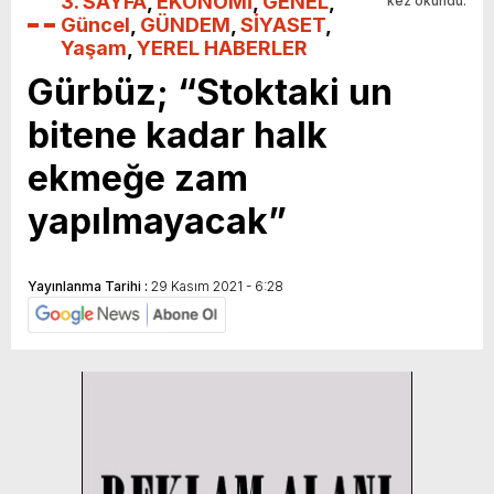
3. SAYFA
,
EKONOMİ
,
GENEL
,
kez okundu.
Güncel
,
GÜNDEM
,
SİYASET
,
Yaşam
,
YEREL HABERLER
Gürbüz; “Stoktaki un
bitene kadar halk
ekmeğe zam
yapılmayacak”
Yayınlanma Tarihi :
29 Kasım 2021 - 6:28