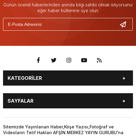
Günün önemli haberlerinden anında bilgi sahibi olmak istiyorsanız
eğer haber bültenine üye olun.
KATEGORİLER
EĞİTİM
EKONOMİ
SAYFALAR
GÜNCEL
ÖZEL HABER
SİYASET
YEREL HABERLER
EĞİTİM
EKONOMİ
KÜNYE
…
GÜNCEL
ÖZEL HABER
Sitemizde Yayınlanan Haber,Köşe Yazısı,Fotoğraf ve
3. SAYFA
KÜLTÜR
Videoların Telif Hakları AFŞİN MERKEZ YAYIN GURUBU'na
SİYASET
YEREL HABERLER