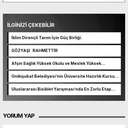
İLGİNİZİ ÇEKEBİLİR
İklim Dirençli Tarım İçin Güç Birliği.
GÖZYAŞI RAHMETTİR
Afşin Sağlık Yüksek Okulu ve Meslek Yüksek
Okulunda görev değişimi!
Onikişubat Belediyesi’nin Üniversite Hazırlık Kursu
başvurularında son gün 7 Ağustos.
Uluslararası Bisiklet Yarışması’nda En Zorlu Etap
Tamamlandı.
YORUM YAP