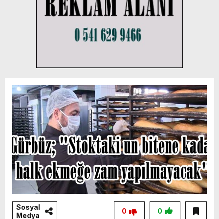
Sosyal
0
0
Medya