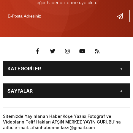
eğer haber bültenine üye olun.
KATEGORİLER
EĞİTİM
EKONOMİ
SAYFALAR
GÜNCEL
ÖZEL HABER
SİYASET
YEREL HABERLER
EĞİTİM
EKONOMİ
KÜNYE
…
GÜNCEL
ÖZEL HABER
Sitemizde Yayınlanan Haber,Köşe Yazısı,Fotoğraf ve
3. SAYFA
KÜLTÜR
Videoların Telif Hakları AFŞİN MERKEZ YAYIN GURUBU'na
SİYASET
YEREL HABERLER
aittir. e-mail: afsinhabermerkezi@gmail.com
SANAT
KÜNYE
…