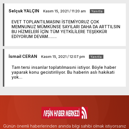
Selçuk YALÇIN
Kasım 15, 2021 / 11:20 am
Yanıtla
EVET TOPLANTILMASINI İSTEMİYORUZ ÇOK
MEMNUNUZ MÜMKÜNSE SAYILARI DAHA DA ARTTILSIN
BU HİZMELERİ İÇİN TÜM YETKİLİLERE TEŞEKKÜR
EDİYORUM DEVAM…….
İsmail CERAN
Kasım 15, 2021 / 12:07 pm
Yanıtla
Tam tersi insanlar toplatılmasıni istiyor. Böyle haber
yaparak konu gecistiriliyor. Bu haberin aslı hakikati
yok…
Günün önemli haberlerinden anında bilgi sahibi olmak istiyorsanız