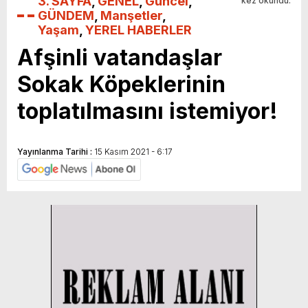
3. SAYFA
,
GENEL
,
Güncel
,
kez okundu.
GÜNDEM
,
Manşetler
,
Yaşam
,
YEREL HABERLER
Afşinli vatandaşlar
Sokak Köpeklerinin
toplatılmasını istemiyor!
Yayınlanma Tarihi :
15 Kasım 2021 - 6:17