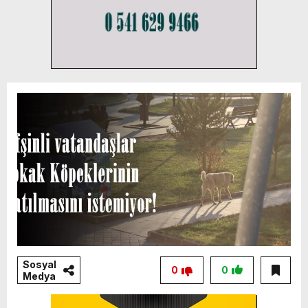
Sosyal
0
0
Medya